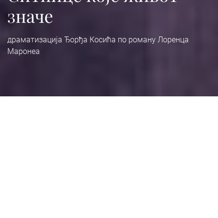
значе
драматизација Ђорђа Косића по роману Лоренца
Маронеа