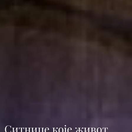
Ситнице које живот