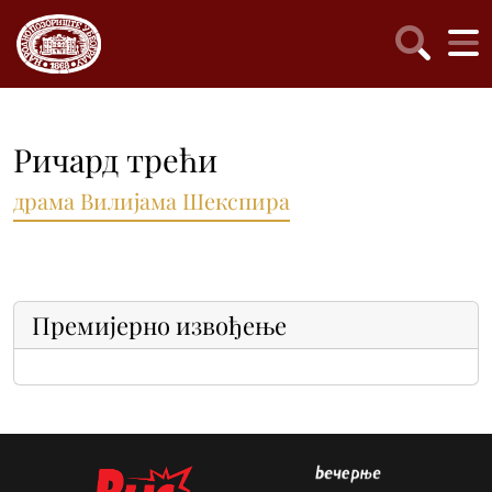
Ричард трећи
драма Вилијама Шекспира
Премијерно извођење