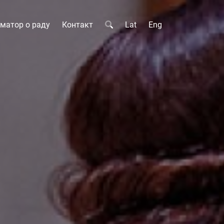
матор о раду
Контакт
Lat
Eng