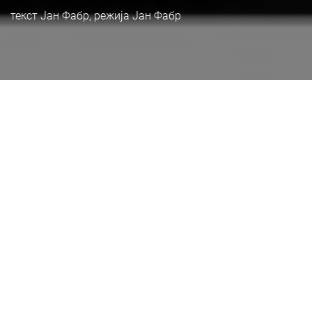
текст Јан Фабр, режија Јан Фабр