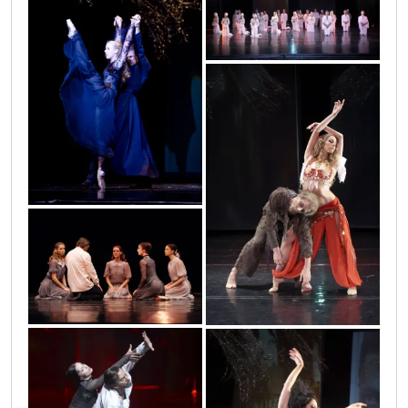
necista_krv_8
necista_krv_13
necista_krv_9
necista_krv_4
necista_krv_5