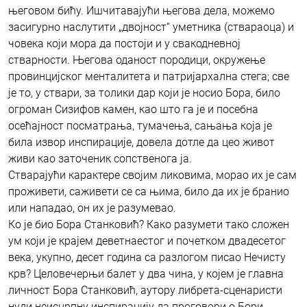
његовом бићу. Ишчитавајући његова дела, можемо
засигурно наслутити „двојност“ уметника (ствараоца) и
човека који мора да постоји и у свакодневној
стварности. Његова оданост породици, окружење
провинцијског менталитета и патријархална стега; све
је то, у ствари, за толики дар који је носио Бора, било
огроман Сизифов камен, као што га је и посебна
осећајност посматрања, тумачења, сањања која је
била извор инспирације, довела дотле да цео живот
живи као заточеник сопственога ја.
Стварајући карактере својим ликовима, морао их је сам
проживети, саживети се са њима, било да их је бранио
или нападао, он их је разумевао.
Ко је био Бора Станковић? Како разумети тако сложен
ум који је крајем деветнаестог и почетком двадесетог
века, укупно, десет година са разлогом писао Нечисту
крв? Целовечерњи балет у два чина, у којем је главна
личност Бора Станковић, аутору либрета-сценаристи
нуди неисцрпну инспирацију да проговори о Бори,