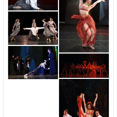
necista_krv_7
necista_krv_6
necista_krv_2
necista_krv_3
necista_krv_1