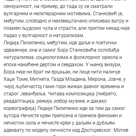
сензуалност, на пример, до тада су се сматрали
вулгарним и нелитерарним мотивима. Станковић је,
међутим, слободно и неизвештачено описивао ватру и
пламен људских чула и страсти, али притом никад није
падао у вулгарност и натурализам.
Лидија Пилипенко, међутим, иде даље и поетички
одважније, она и самог Бору Станковића ослобађа
натурализма, социологизма и фолклорног ореола и
епохе накићене дертом и севдахом. У њеној визури,
Бора није ни брат ни вршњак, ни лице нити наличје
Хаџи Томе, Миткета, Газда Младена, Мирона, Јовче, у
чијој љубичастој гами гори жижак давног времена и
старог Јеванђеља. Читава композиција (либрето,
реадаптација, режија, избор музике, и дакако
кореографија) Лидије Пилипенко иде за тим да самог
аутора Нечисте крви препозна и пренесе феномен и
нечистих сила и нечисте крви у даљем и дубљем
адеквату по моделу личности код Достојевског. Мотив