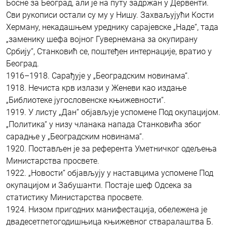
Босне за Београд, али је на путу задржан у Дервенти.
Сви рукописи остали су му у Нишу. Захваљујући Кости
Херману, некадашњем уреднику сарајевске „Наде“, тада
„заменику шефа војног Гувернемана за окупирану
Србију“, Станковић се, поштеђен интернације, вратио у
Београд.
1916–1918. Сарађује у „Београдским новинама“.
1918. Нечиста крв излази у Женеви као издање
„Библиотеке jугословенске књижевности“.
1919. У листу „Дан“ објављује успомене Под окупацијом.
„Политика“ у низу чланака напада Станковића због
сарадње у „Београдским новинама“.
1920. Постављен је за референта Уметничког одељења
Министарства просвете.
1922. „Новости“ објављују у наставцима успомене Под
окупацијом и Забушанти. Постаје шеф Одсека за
статистику Министарства просвете.
1924. Низом пригодних манифестација, обележена је
двадесетпетогодишњица књижевног стваралаштва Б.