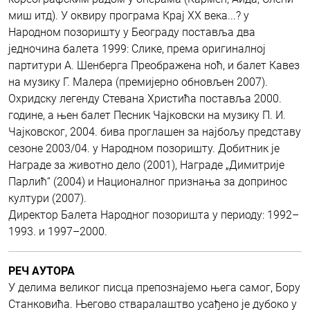
миш итд). У оквиру програма Крај XX века...? у
Народном позоришту у Београду поставља два
једночина балета 1999: Слике, према оригиналној
партитури А. Шенберга Преображена ноћ, и балет Кавез
на музику Г. Малера (премијерно обновљен 2007).
Охридску легенду Стевана Христића поставља 2000.
године, а њен балет Песник Чајковски на музику П. И.
Чајковског, 2004. бива проглашен за најбољу представу
сезоне 2003/04. у Народном позоришту. Добитник је
Награде за животно дело (2001), Награде „Димитрије
Парлић“ (2004) и Националног признања за допринос
култури (2007).
Директор Балета Народног позоришта у периоду: 1992–
1993. и 1997–2000.
РЕЧ АУТОРА
У делима великог писца препознајемо њега самог, Бору
Станковића. Његово стваралаштво усађено је дубоко у