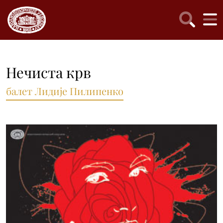
Нечиста крв
балет Лидије Пилипенко