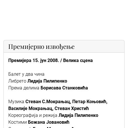
Премијерно извођење
Премијера 15. јун 2008. / Велика сцена
Балет у два чина
Либрето
Лидија Пилипенко
Према делима
Борисава Станковића
Музика
Стеван С.Мокрањац, Петар Коњовић,
Василије Мокрањац, Стеван Христић
Кореографија и режија
Лидија Пилипенко
Костими
Божана Јовановић