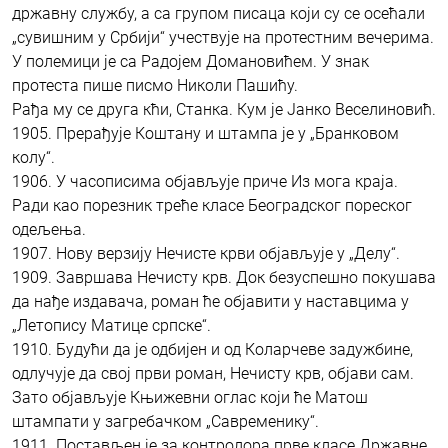
државну службу, а са групом писаца који су се осећали
„сувишним у Србији“ учествује на протестним вечерима.
У полемици је са Радојем Домановићем. У знак
протеста пише писмо Николи Пашићу.
Рађа му се друга кћи, Станка. Кум је Јанко Веселиновић.
1905. Прерађује Коштану и штампа је у „Бранковом
колу“.
1906. У часописима објављује приче Из мога краја.
Ради као порезник треће класе Београдског пореског
одељења.
1907. Нову верзију Нечисте крви објављује у „Делу“.
1909. Завршава Нечисту крв. Док безуспешно покушава
да нађе издавача, роман ће објавити у наставцима у
„Летопису Матице српске“.
1910. Будући да је одбијен и од Коларчеве задужбине,
одлучује да свој први роман, Нечисту крв, објави сам.
Зато објављује Књижевни оглас који ће Матош
штампати у загребачком „Савременику“.
1911. Постављен је за контролора прве класе Државне