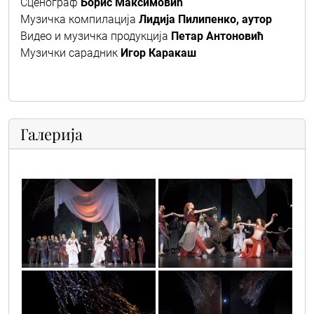
Сценограф
Борис Максимовић
Музичка компилација
Лидија Пилипенко, аутор
Видео и музичка продукција
Петар Антоновић
Музички сарадник
Игор Каракаш
Галерија
necista_krv_11
necista_krv_10