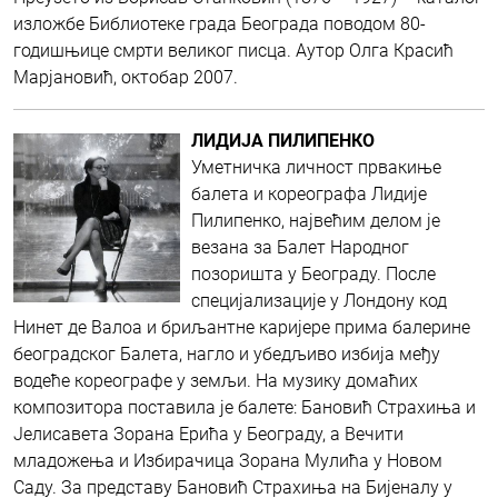
изложбе Библиотеке града Београда поводом 80-
годишњице смрти великог писца. Aутор Олгa Красић
Марјановић, октобар 2007.
ЛИДИЈА ПИЛИПЕНКО
Уметничка личност првакиње
балета и кореографа Лидије
Пилипенко, највећим делом је
везана за Балет Народног
позоришта у Београду. После
специјализације у Лондону код
Нинет де Валоa и бриљантне каријере прима балерине
београдског Балета, нагло и убедљиво избија међу
водеће кореографе у земљи. На музику домаћих
композитора поставила је балете: Бановић Страхиња и
Јелисавета Зорана Ерића у Београду, a Вечити
младожења и Избирачица Зорана Мулића у Новом
Саду. За представу Бановић Страхиња на Бијеналу у