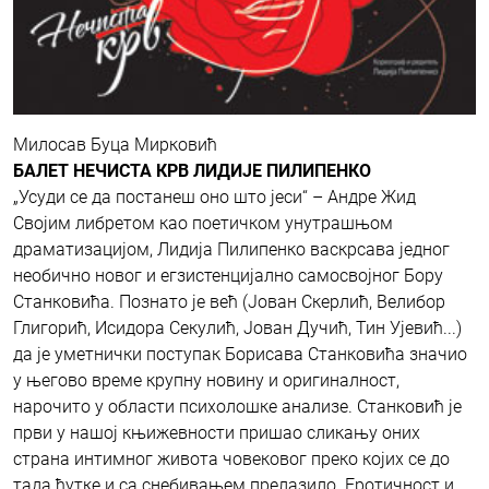
Милосав Буца Мирковић
БАЛЕТ НЕЧИСТА КРВ ЛИДИЈЕ ПИЛИПЕНКО
„Усуди се да постанеш оно што јеси“ – Андре Жид
Својим либретом као поетичком унутрашњом
драматизацијом, Лидија Пилипенко васкрсава једног
необично новог и егзистенцијално самосвојног Бору
Станковића. Познато је већ (Јован Скерлић, Велибор
Глигорић, Исидора Секулић, Јован Дучић, Тин Ујевић...)
да је уметнички поступак Борисава Станковића значио
у његово време крупну новину и оригиналност,
нарочито у области психолошке анализе. Станковић је
први у нашој књижевности пришао сликању оних
страна интимног живота човековог преко којих се до
тада ћутке и са снебивањем прелазило. Еротичност и