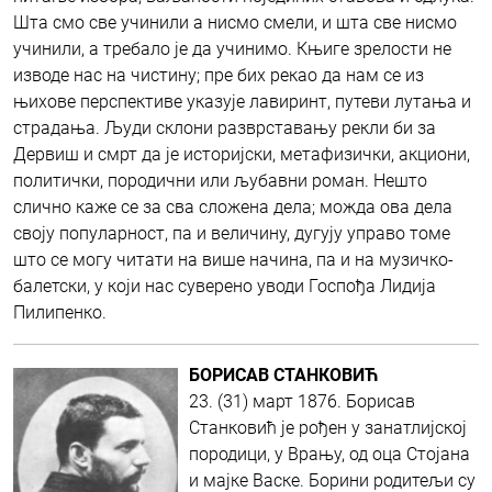
Шта смо све учинили а нисмо смели, и шта све нисмо
учинили, а требало је да учинимо. Књиге зрелости не
изводе нас на чистину; пре бих рекао да нам се из
њихове перспективе указује лавиринт, путеви лутања и
страдања. Људи склони разврставању рекли би за
Дервиш и смрт да је историјски, метафизички, акциони,
политички, породични или љубавни роман. Нешто
слично каже се за сва сложена дела; можда ова дела
своју популарност, па и величину, дугују управо томе
што се могу читати на више начина, па и на музичко-
балетски, у који нас суверено уводи Госпођа Лидија
Пилипенко.
БОРИСАВ СТАНКОВИЋ
23. (31) март 1876. Борисав
Станковић je рођен у занатлијској
породици, у Врању, од оца Стојана
и мајке Васке. Борини родитељи су