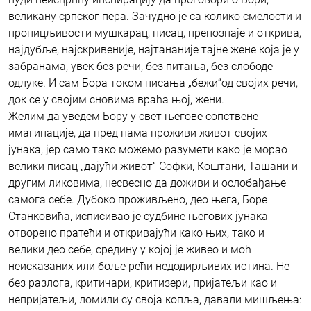
великану српског пера. Зачудно је са колико смелости и
проницљивости мушкарац, писац, препознаје и открива,
најдубље, најскривеније, најтананије тајне жене која је у
забранама, увек без речи, без питања, без слободе
одлуке. И сам Бора током писања „бежи“од својих речи,
док се у својим сновима враћа њој, жени.
Желим да уведем Бору у свет његове сопствене
имагинације, да пред нама проживи живот својих
јунака, јер само тако можемо разумети како је морао
велики писац „дајући живот“ Софки, Коштани, Ташани и
другим ликовима, несвесно да доживи и ослобађање
самога себе. Дубоко проживљено, део њега, Боре
Станковића, исписивао је судбине његових јунака
отворено пратећи и откривајући како њих, тако и
велики део себе, средину у којој је живео и моћ
неисказаних или боље рећи недодирљивих истина. Не
без разлога, критичари, критизери, пријатељи као и
непријатељи, ломили су своја копља, давали мишљења: