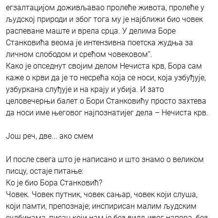
егзалтацијом доживљавао пролеће живота, пролеће у
људској природи и због тога му је најближи био човек
распеване маште и врела срца. У делима Боре
Станковића веома је интензивна поетска жудња за
личном слободом и срећом човековом“.
Како је опседнут својим делом Нечиста крв, Бора сам
каже о крви да је то несрећа која се носи, која узбуђује,
узбуркана слуђује и на крају и убија. И зато
целовечерњи балет о Бори Станковићу просто захтева
да носи име његовог најпознатијег дела – Нечиста крв.
Још реч, две... ако смем
И после свега што је написано и што знамо о великом
писцу, остаје питање:
Ко је био Бора Станковић?
Човек. Човек путник, човек сањар, човек који слуша,
који памти, препознаје; инспирисан малим људским
судбинама, писац који нам је без видљивог напора, без