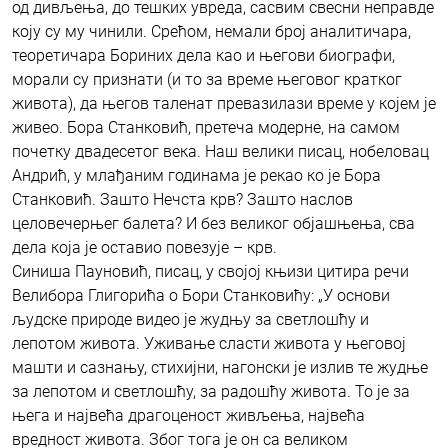
од дивљења, до тешких увреда, сасвим свесни неправде
коју су му чинили. Срећом, немали број аналитичара,
теоретичара Бориних дела као и његови биографи,
морали су признати (и то за време његовог кратког
живота), да његов таленат превазилази време у којем је
живео. Бора Станковић, претеча модерне, на самом
почетку двадесетог века. Наш велики писац, нобеловац
Андрић, у млађаним годинама је рекао ко је Бора
Станковић. Зашто Нечста крв? Зашто наслов
целовечерњег балета? И без великог објашњења, сва
дела која је оставио повезује – крв.
Синиша Пауновић, писац, у својој књизи цитира речи
Велибора Глигорића о Бори Станковићу: „У основи
људске природе видео је жудњу за светлошћу и
лепотом живота. Уживање сласти живота у његовој
машти и сазнању, стихијни, нагонски је излив те жудње
за лепотом и светлошћу, за радошћу живота. То је за
њега и највећа драгоценост живљења, највећа
вредност живота. Због тога је он са великом