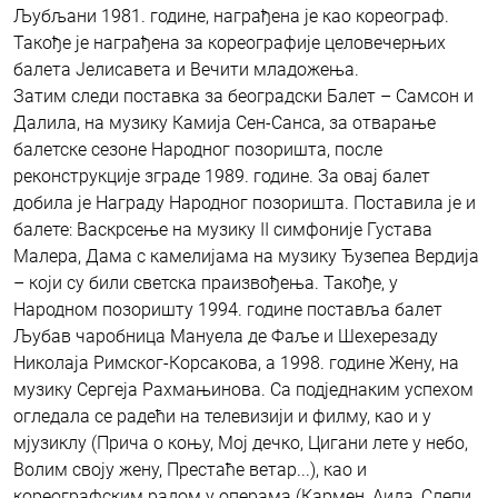
Љубљани 1981. године, награђена је као кореограф.
Такође је награђена за кореографије целовечерњих
балета Јелисавета и Вечити младожења.
Затим следи поставка за београдски Балет – Самсон и
Далила, на музику Камија Сен-Санса, за отварање
балетске сезоне Народног позоришта, после
реконструкције зграде 1989. године. За овај балет
добила је Награду Народног позоришта. Поставила је и
балете: Васкрсење на музику II симфоније Густава
Малера, Дама с камелијама на музику Ђузепеa Вердија
– који су били светска праизвођења. Такође, у
Народном позоришту 1994. године поставља балет
Љубав чаробница Мануела де Фаље и Шехерезаду
Николаја Римског-Корсакова, а 1998. године Жену, на
музику Сергеја Рахмањинова. Са подједнаким успехом
огледала се радећи на телевизији и филму, као и у
мјузиклу (Прича о коњу, Мој дечко, Цигани лете у небо,
Волим своју жену, Престаће ветар...), као и
кореографским радом у операма (Кармен, Аида, Слепи