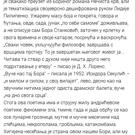
је свакако преузет из Бориног романа Нечиста крв, али
је тематизација својеврсно дешифрована руком Лидије
Пилипенко. Ужарену масу боја и покрета, говора и
ћутања, овде, сада, јунак „по себи самоме“ доживљава,
а не описује сам Бора Станковић, заточен у крлетку и
свога времена и своје катарзе, посрнућа и васкрснућа.
„Сваки човек, укључујући филозофе, завршава с
вршцима прстију. То је завршетак његовог живог ја...
Читава та ствар с духом није ништа друго него
подрхтавање у етеру“ – писао је Д. Х. Лоренс.
„Вуче нас тај Бора“ – писала је 1952. Исидора Секулић –
„и милом и силом, у свој вилајет“, лево, десно као на
звучним нитима једног одиста драмског балета; вуче
„на дно свога срца“.
Стога ова поетика има и струјну жилу андрићевске
поетике: феномени зла, тмине, гада и јада обрћу се као
осе лунарне грознице, мутне и мучне месечине над
стећцима, некрополама, гробљима, катакомбама.
Хигијена несећања је страна овом нашем Бори, али му