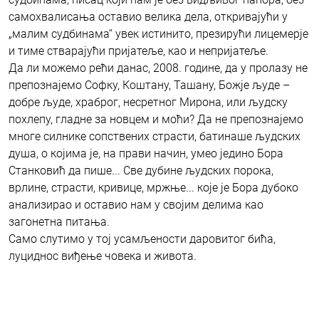
самохвалисања оставио велика дела, откривајући у
„малим судбинама“ увек истинито, презирући лицемерје
и тиме стварајући пријатеље, као и непријатеље.
Да ли можемо рећи данас, 2008. године, да у пролазу не
препознајемо Софку, Коштану, Ташану, Божје људе –
добре људе, храброг, несретног Мирона, или људску
похлепу, гладне за новцем и моћи? Да не препознајемо
многе силнике сопствених страсти, батинаше људских
душа, о којима је, на прави начин, умео једино Бора
Станковић да пише... Све дубине људских порока,
врлине, страсти, кривице, мржње... које је Бора дубоко
анализирао и оставио нам у својим делима као
загонетна питања.
Само слутимо у тој усамљености даровитог бића,
луциднос виђење човека и живота.