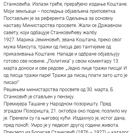
Станковића. Излази треће, прерађено издање Коштане.
Моји земљаци – последња објављена приповетка.
Постављен је за референта Одељења за основну
наставу Министарства просвете. Жали се Државном
савету, који одбацује Станковићеву жалбу.
1927. Марика Јеминовић, звана Коштана, преко свог
мужа Максута, тражи од писца део тантијеме од
приказивања Коштане. Нападе и одбране објављују
готово све новине. „Политика“ у свом коментару 13.
марта доноси и ове редове: „Једно лице тражи писца! И
од писца тражи паре! Тражи да писац плати зато што је
писао!“
Решењем министарства просвете од 30. марта, Б.
Станковић је стављен у пензију.
Премијера Ташане у Народном позоришту. Пред
зградом Позоришта, 21. октобра око подне, позлило му
је. Пренели су га његовој кући. Издахнуо је, истог дана,
пред поноћ. Умро је у педесет другој години живота.
Преузето из Борисав Станковић (1876 – 1927) – каталог