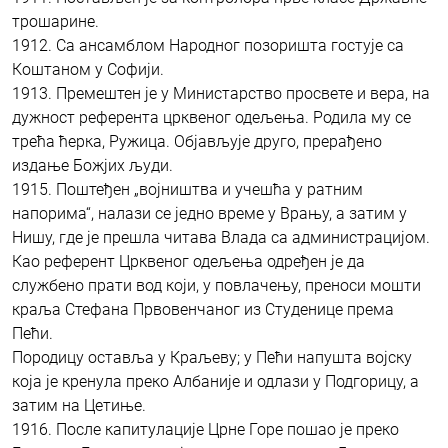
трошарине.
1912. Са ансамблом Народног позоришта гостује са
Коштаном у Софији.
1913. Премештен је у Министарство просвете и вера, на
дужност референта црквеног одељења. Родила му се
трећа ћерка, Ружица. Објављује друго, прерађено
издање Божјих људи.
1915. Поштеђен „војништва и учешћа у ратним
напорима“, налази се једно време у Врању, а затим у
Нишу, где је прешла читава Влада са администрацијом.
Као референт Црквеног одељења одређен је да
службено прати вод који, у повлачењу, преноси мошти
краља Стефана Првовенчаног из Студенице према
Пећи.
Породицу оставља у Краљеву; у Пећи напушта војску
која је кренула преко Албаније и одлази у Подгорицу, а
затим на Цетиње.
1916. После капитулације Црне Горе пошао је преко