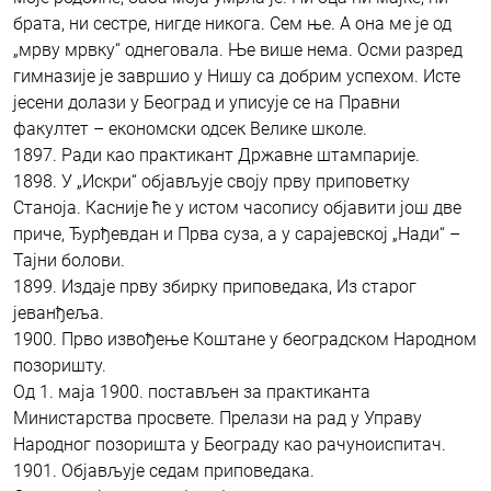
брата, ни сестре, нигде никога. Сем ње. А она ме је од
„мрву мрвку“ однеговала. Ње више нема. Осми разред
гимназије је завршио у Нишу са добрим успехом. Исте
јесени долази у Београд и уписује се на Правни
факултет – економски одсек Велике школе.
1897. Ради као практикант Државне штампарије.
1898. У „Искри“ објављује своју прву приповетку
Станоја. Касније ће у истом часопису објавити још две
приче, Ђурђевдан и Прва суза, а у сарајевској „Нади“ –
Тајни болови.
1899. Издаје прву збирку приповедака, Из старог
јеванђеља.
1900. Прво извођење Коштане у београдском Народном
позоришту.
Од 1. маја 1900. постављен за практиканта
Министарства просвете. Прелази на рад у Управу
Народног позоришта у Београду као рачуноиспитач.
1901. Објављује седам приповедака.