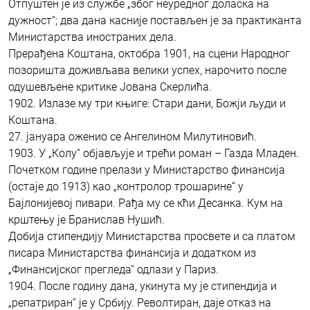
Отпуштен је из службе „због неуредног доласка на
дужност“; два дана касније постављен је за практиканта
Министарства иностраних дела.
Прерађена Коштана, октобра 1901, на сцени Народног
позоришта доживљава велики успех, нарочито после
одушевљене критике Јована Скерлића.
1902. Излазе му три књиге: Стари дани, Божји људи и
Коштана.
27. јануара оженио се Ангелином Милутиновић.
1903. У „Колу“ објављује и трећи роман – Газда Младен.
Почетком године прелази у Министарство финансија
(остаје до 1913) као „контролор трошарине“ у
Бајлонијевој пивари. Рађа му се кћи Десанка. Кум на
крштењу је Бранислав Нушић.
Добија стипендију Министарства просвете и са платом
писара Министарства финансија и додатком из
„Финансијског прегледа“ одлази у Париз.
1904. После годину дана, укинута му је стипендија и
„репатриран“ је у Србију. Револтиран, даје отказ на