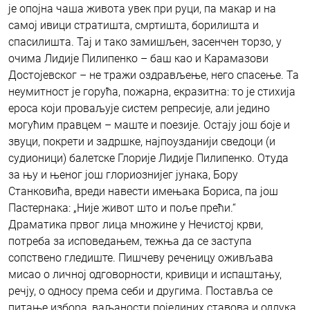
је опојна чаша живота увек при руци, па макар и на
самој ивици стратишта, смртишта, борилишта и
спасилишта. Тај и тако замишљен, засенчен торзо, у
очима Лидије Пилипенко – баш као и Карамазови
Достојевског – не тражи оздрављење, него спасење. Та
неумитност је горућа, пожарна, екразитна: то је стихија
ероса који проваљује систем репресије, али једино
могућим правцем – маште и поезије. Остају још боје и
звуци, покрети и задршке, најпоузданији сведоци (и
судионици) балетске Глорије Лидије Пилипенко. Отуда
за њу и њеног још глориознијег јунака, Бору
Станковића, вреди навести имењака Бориса, па још
Пастернака: „Није живот што и поље прећи.“
Драматика првог лица множине у Нечистој крви,
потреба за исповедањем, тежња да се заступа
сопствено гледиште. Пишчеву реченицу оживљава
мисао о личној одговорности, кривици и испаштању,
речју, о односу према себи и другима. Поставља се
питање избора, ваљаности појединих ставова и одлука.