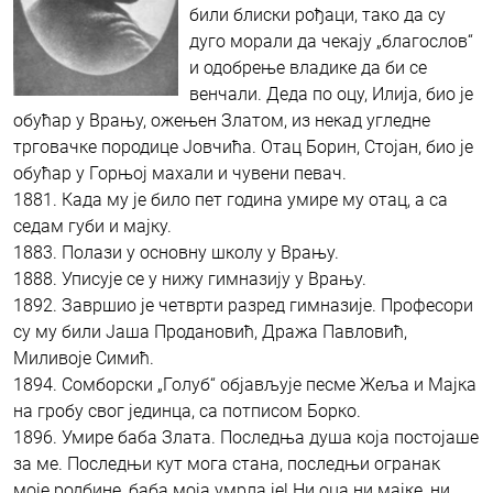
били блиски рођаци, тако да су
дуго морали да чекају „благослов“
и одобрење владике да би се
венчали. Деда по оцу, Илија, био је
обућар у Врању, ожењен Златом, из некад угледне
трговачке породице Јовчића. Отац Борин, Стојан, био је
обућар у Горњој махали и чувени певач.
1881. Када му је било пет година умире му отац, а са
седам губи и мајку.
1883. Полази у основну школу у Врању.
1888. Уписује се у нижу гимназију у Врању.
1892. Завршио је четврти разред гимназије. Професори
су му били Јаша Продановић, Дража Павловић,
Миливоје Симић.
1894. Сомборски „Голуб“ објављује песме Жеља и Мајка
на гробу свог јединца, са потписом Борко.
1896. Умире баба Злата. Последња душа која постојаше
за ме. Последњи кут мога стана, последњи огранак
моје родбине, баба моја умрла је! Ни оца ни мајке, ни