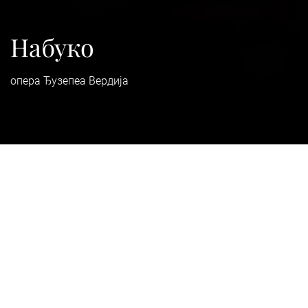
Набуко
опера Ђузепеа Вердија