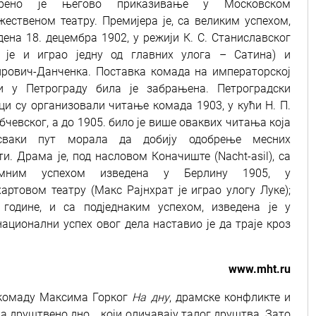
брено је његово приказивање у Московском
жественом театру. Премијера је, са великим успехом,
дена 18. децембра 1902, у режији К. С. Станиславског
и је и играо једну од главних улога – Сатина) и
рович-Данченка. Поставка комада на императорској
и у Петрограду била је забрањена. Петроградски
ци су организовали читање комада 1903, у кући Н. П.
бчевског, а до 1905. било је више оваквих читања која
сваки пут морала да добију одобрење месних
ти.
Драма је, под насловом Коначиште (Nacht-asil), са
омним успехом изведена у Берлину 1905, у
хартовом театру (Макс Рајнхрат је играо улогу Луке);
 године, и са подједнаким успехом, изведена је у
ционални успех овог дела наставио је да траје кроз
www.mht.ru
у комаду Максима Горкoг
На дну
, драмске конфликте и
друштвено дно... који оличавају талог друштва. Зато