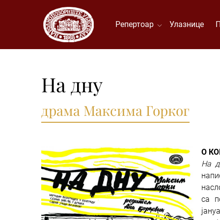
Репертоар
Улазнице
На дну
драма Максима Горког
О К
На д
напи
насл
са п
јану