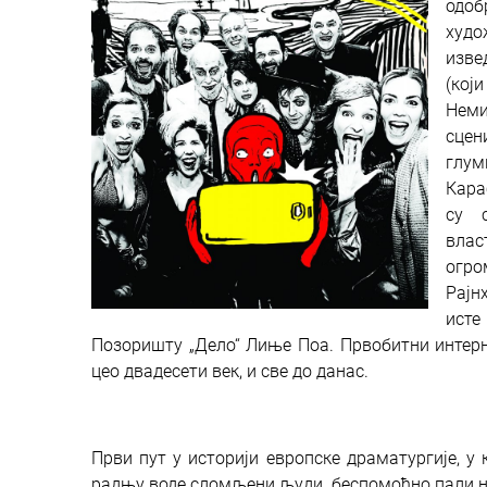
одо
худо
изве
(кој
Неми
сцен
глум
Кара
су 
влас
огр
Рајн
исте
Позоришту „Дело“ Лиње Поа. Првобитни интерна
цео двадесети век, и све до данас.
Први пут у историји европске драматургије, 
радњу воде сломљени људи, беспомоћно пали на 