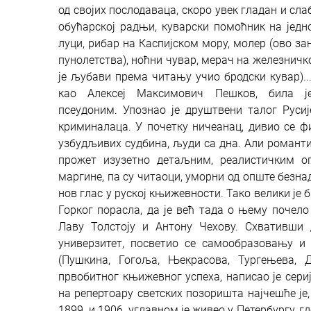
од својих послодаваца, скоро увек гладан и сл
обућарској радњи, куварски помоћник на једно
луци, рибар на Каспијском мору, молер (ово за
пунолетства), ноћни чувар, мерач на железничко
је љубави према читању учио бродски кувар)..
као Алексеј Максимович Пешков, била 
псеудоним.
Упознао је друштвени талог Руси
криминалаца. У почетку ничеанац, дивио се ф
узбудљивих судбина, људи са дна. Али романтиз
прожет изузетно детаљним, реалистичким оп
маргине, па су читаоци, уморни од опште безна
нов глас у руској књижевности. Тако велики је б
Горког порасла, да је већ тада о њему почело
Лаву Толстоју и Антону Чехову.
Схвативши 
универзитет, посветио се самообразовању и
(Пушкина, Гогоља, Њекрасова, Тургењева, Ди
првобитног књижевног успеха, написао је сер
на репертоару светских позоришта најчешће је
1899. и 1906. углавном је живео у Петербургу, 