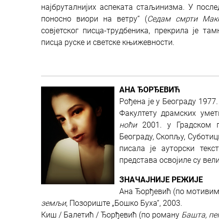
најбруталнијих аспеката стаљинизма. У после
поносно виори на ветру“ (
Седам смрти Мак
совјетског писца-трудбеника, прекрила је та
писца руске и светске књижевности.
АНА ЂОРЂЕВИЋ
Рођена је у Београду 1977
Факултету драмских умет
ноћи
2001. у Градском п
Београду, Скопљу, Суботиц
писала је ауторски тек
представа освојиле су вел
ЗНАЧАЈНИЈЕ РЕЖИЈЕ
Ана Ђорђевић (по мотивима
земљи
, Позориште „Бошко Буха“, 2003.
Киш / Балетић / Ђорђевић (по роману
Башта, пе