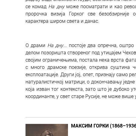
се комад
На дну
може посматрати и као револу
пророчка визија Горког све безобзирније 
карактера широм света и данас.
О драми
На дну
... постоје два опречна, оштр
делом позоришта створеног под утицајем Чехова
својим ограничењима, постала нека врста фатал
с много драмске поезије, открива суштина ч
експлоатације. Други јој, опет, признају само р
натуралистичкој матрици, о докончавању једне 
која изван тог контекста, зато што је дубоко 
координанте, у свет старе Русије, не може виш
МАКСИМ ГОРКИ (1868–1936