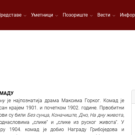
Представе
Уметници
Позориште
Вести
Инфор
ОМАДУ
ну
је најпознатија драма Максима Горког. Комад је
сан крајем 1901. и почетком 1902. године. Првобитни
ови су били
Без сунца
,
Коначиште
,
Дно
,
На дну живота
,
однасловима „слике“ и „слике из руског живота“. У
ару 1904. комад је добио Награду Грибоједова и