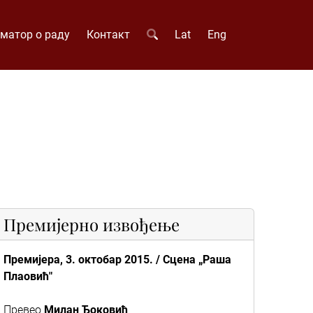
матор о раду
Контакт
Lat
Eng
Премијерно извођење
Премијера, 3. октобар 2015. / Сцена „Раша
Плаовић"
Превео
Милан Ђоковић