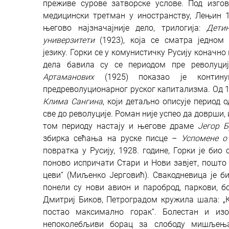
преживе сурове затворске услове. Под изго
медицински третман у иностранству, Лењин 
његово најзначајније дело, трилогија:
Дети
универзитети
(1923), која се сматра једном
језику.
Горки се у комунистичку Русију коначно
дела бавила су се периодом пре револуци
Артаманових
(1925) показао је контину
предреволуционарног руског капитализма. Од 19
Клима Сангина
, који детаљно описује период 
све до револуције. Роман није успео да доврши,
том периоду настају и његове драме
Јегор Б
збирка сећања на руске писце –
Успомене о
повратка у Русију, 1928. године, Горки је био
поново испричати Стари и Нови завјет, пошто 
цеви“ (Миљенко Јерговић). Свакодневица је б
понели су нови авион и пароброд, паркови, бо
Дмитриј Биков, Петроградом кружила шала: „К
постао максимално горак“.
Болестан и из
непоколебљиви борац за слободу мишљења