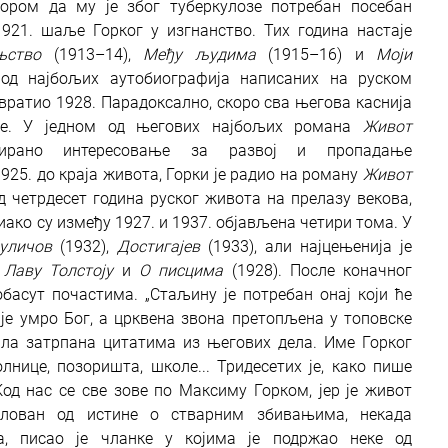
вором да му је због туберкулозе потребан посебан
1921. шаље Горког у изгнанство.
Тих година настаје
њство
(1913–14),
Међу људима
(1915–16) и
Моји
 од најбољих аутобиографија написаних на руском
 вратио 1928. Парадоксално, скоро сва његова каснија
је. У једном од његових најбољих романа
Живот
ирано интересовање за развој и пропадање
25. до краја живота, Горки је радио на роману
Живот
од четрдесет година руског живота на прелазу векова,
 иако су између 1927. и 1937. објављена четири тома. У
уличов
(1932),
Достигајев
(1933), али најцењенија је
 Лаву Толстоју
и
О писцима
(1928).
После коначног
 обасут почастима. „Стаљину је потребан онај који ће
је умро Бог, а црквена звона претопљена у топовске
ила затрпана цитатима из његових дела. Име Горког
лнице, позоришта, школе... Тридесетих је, како пише
од нас се све зове по Максиму Горком, јер је живот
олован од истине о стварним збивањима, некада
, писао је чланке у којима је подржао неке од