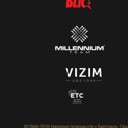
©1868-2026 Народно позориште у Београду. Сва