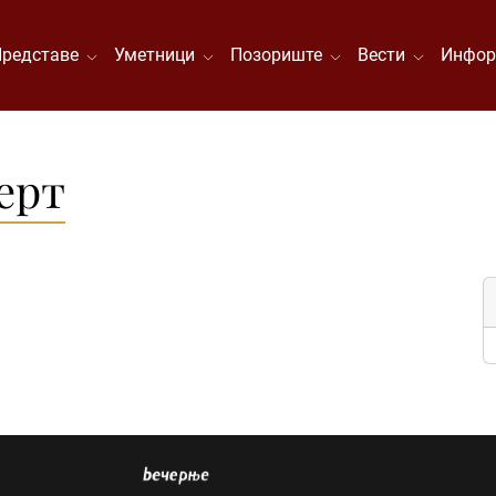
Представе
Уметници
Позориште
Вести
Инфор
ерт