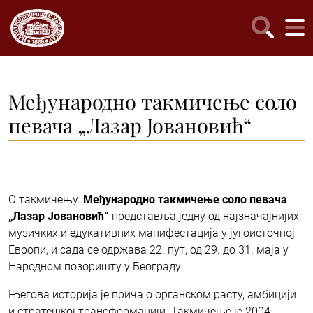
Међународно такмичење соло
певача „Лазар Јовановић“
О такмичењу:
Међународно такмичење соло певача
„Лазар Јовановић“
представља једну од најзначајнијих
музичких и едукативних манифестација у југоисточној
Европи, и сада се одржава 22. пут, од 29. до 31. маја у
Народном позоришту у Београду.
Његова историја је прича о органском расту, амбицији
и стратешкој трансформацији. Такмичење је 2004.