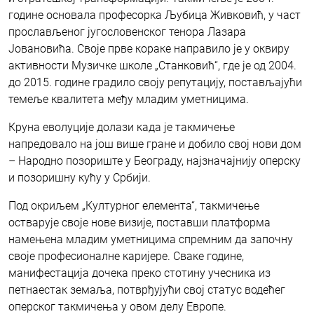
године основала професорка Љубица Живковић, у част
прослављеног југословенског тенора Лазара
Јовановића. Своје прве кораке направило је у оквиру
активности Музичке школе „Станковић“, где је од 2004.
до 2015. године градило своју репутацију, постављајући
темеље квалитета међу младим уметницима.
Круна еволуције долази када је такмичење
напредовало на још више гране и добило свој нови дом
– Народно позориште у Београду, најзначајнију оперску
и позоришну кућу у Србији.
Под окриљем „Културног елемента“, такмичење
остварује своје нове визије, поставши платформа
намењена младим уметницима спремним да започну
своје професионалне каријере. Сваке године,
манифестација дочека преко стотину учесника из
петнаестак земаља, потврђујући свој статус водећег
оперског такмичења у овом делу Европе.