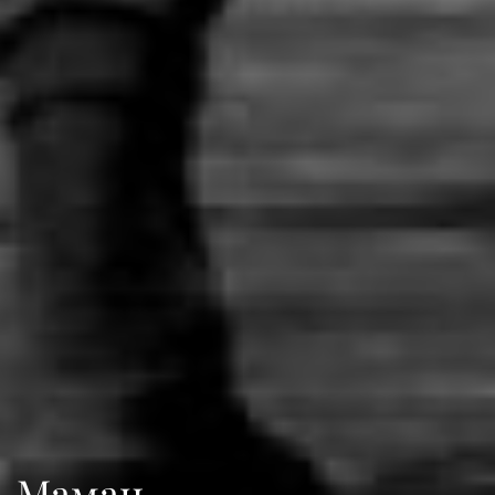
Мамац