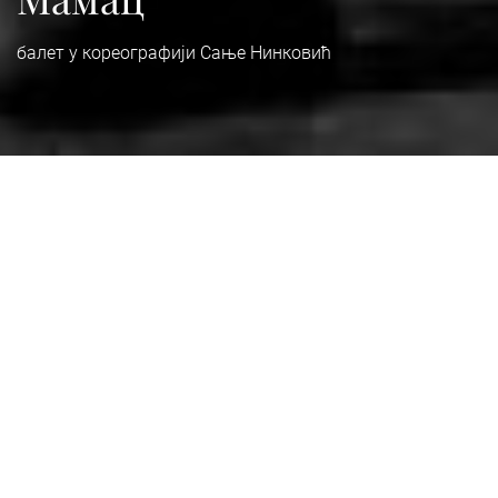
балет у кореографији Сање Нинковић