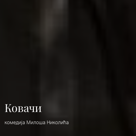
Ковачи
комедија Милоша Николића