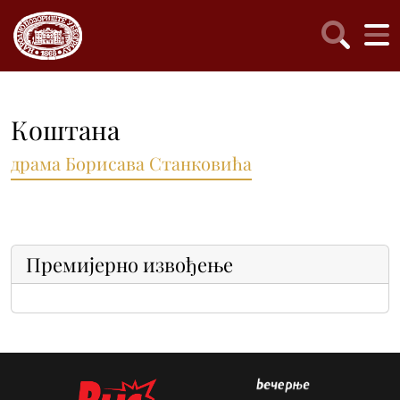
Коштана
драма Борисава Станковића
Премијерно извођење