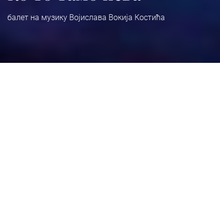
балет на музику Војислава Вокија Костића