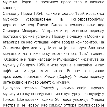
мучењу. Једва је преживео прогонство у казнене
колоније.
Одлази у Париз 1954. године и све до 1959. наставља
музичко усавршавање на Конзерваторијуму,
дириговање код Ежена Бигоа а компоновање код
Оливијеа Месијана. У кратком временском периоду
постиже огромне успехе у Паризу, Лондону и Москви и
етаблира се као успешан међународни композитор. На
Светском фестивалу у Москви је награђен Златном
медаљом на такмичењу композитора, 1957. године.
Освојио је и прву награду Међународног института за
музику у Лондону 1959. а исте године је награђен и као
најбољи млади композитор Европе освојивши
престижно признање
Копли
(Copley). У овом периоду
интензивно је писао балетску музику.
Циклусом песама
Епитаф
у којима спаја народну
музику и грчку поезију започиње културну револуцију у
Грчкој. Шездесетих година 20. века упознаје Фидела
Кастра и Че Гевару. Као симбол отпора компоновао је