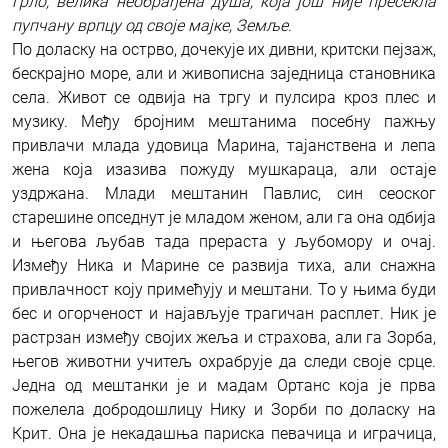
грло, велика необрађена душа, која још није пресекла
пупчану врпцу од своје мајке, Земље.
По доласку на острво, дочекује их дивни, критски пејзаж,
бескрајно море, али и живописна заједница становника
села. Живот се одвија на тргу и пулсира кроз плес и
музику. Међу бројним мештанима посебну пажњу
привлачи млада удовица Марина, тајанствена и лепа
жена која изазива пожуду мушкараца, али остаје
уздржана. Млади мештанин Павлис, син сеоског
старешине опседнут је младом женом, али га она одбија
и његова љубав тада прераста у љубомору и очај.
Између Ника и Марине се развија тиха, али снажна
привлачност коју примећују и мештани. То у њима буди
бес и огорченост и најављује трагичан расплет. Ник је
растрзан између својих жеља и страхова, али га Зорба,
његов животни учитељ охрабрује да следи своје срце.
Једна од мештанки је и мадам Ортанс која је прва
пожелела добродошлицу Нику и Зорби по доласку на
Крит. Она је некадашња париска певачица и играчица,