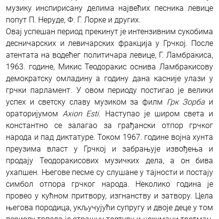
музику инспирисану делима највећих песника левице
попут П. Неруде, Ф. Г. Лорке и других.
Овај успешан период прекинут је интензивним сукобима
десничарских и левичарских фракција у Грчкој. После
атентата на водећег политичара левице, Г. Ламбракиса,
1963. године, Микис Теодоракис оснива Ламбракисову
демократску омладину а годину дана касније улази у
грчки парламент. У овом периоду постигао је велики
успех и светску славу музиком за филм
Грк Зорба
и
ораторијумом
Axion Esti
. Наступао је широм света и
константно се залагао за грађански отпор грчког
народа и пад диктатуре. Током 1967. године војна хунта
преузима власт у Грчкој и забрањује извођења и
продају Теодоракисових музичких дела, а он бива
ухапшен. Његове песме су слушане у тајности и постају
симбол отпора грчког народа. Неколико година је
провео у кућном притвору, изгнанству и затвору. Цела
његова породица, укључујући супругу и двоје деце у том