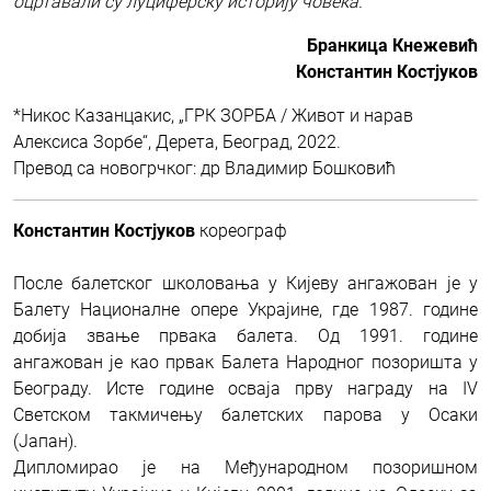
оцртавали су луциферску историју човека.
Бранкица Кнежевић
Константин Костјуков
*Никос Казанцакис, „ГРК ЗОРБА / Живот и нарав
Алексиса Зорбе“, Дерета, Београд, 2022.
Превод са новогрчког: др Владимир Бошковић
Константин Костјуков
кореограф
После балетског школовања у Кијеву ангажован је у
Балету Националнe опере Украјине, где 1987. године
добија звање првака балета. Од 1991. године
ангажован је као првак Балета Народног позоришта у
Београду. Исте године осваја прву награду на IV
Светском такмичењу балетских парова у Осаки
(Јапан).
Дипломирао је на Међународном позоришном