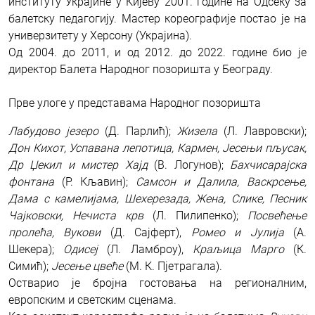
институту Украјине у Кијеву 2001. године на Одсеку за
балетску педагогију. Мастер кореографије постао је на
универзитету у Херсону (Украјина).
Од 2004. до 2011, и од 2012. до 2022. године био је
директор Балета Народног позоришта у Београду.
Прве улоге у представама Народног позоришта
Лабудово језеро
(Д. Парлић);
Жизела
(Л. Лавровски);
Дон Кихот, Успавана лепотица, Кармен, Јесењи пљусак,
Др Џекил и мистер Хајд
(В. Логунов);
Бахчисарајска
фонтана
(Р. Кљавин);
Самсон и Далила, Васкрсење,
Дама с камелијама, Шехерезада, Жена, Слике, Песник
Чајковски, Нечиста крв
(Л. Пилипенко);
Посвећење
пролећа, Вукови
(Д. Сајферт),
Ромео и Јулија
(А.
Шекера);
Одисеј
(Л. Ламброу),
Краљица Марго
(К.
Симић);
Јесење цвеће
(М. К. Пјетрагала).
Остварио је бројна гостовања на регионалним,
европским и светским сценама.