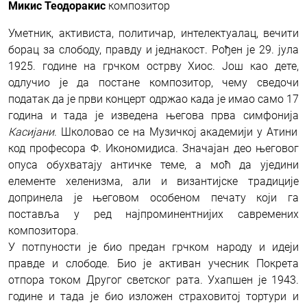
Микис Теодоракис
композитор
Уметник, активиста, политичар, интелектуалац, вечити
борац за слободу, правду и једнакост. Рођен је 29. јула
1925. године на грчком острву Хиос. Још као дете,
одлучио је да постане композитор, чему сведочи
податак да је први концерт одржао када је имао само 17
година и тада је изведена његова прва симфонија
Касијани
. Школовао се на Музичкој академији у Атини
код професора Ф. Икономидиса. Значајан део његовог
опуса обухватају античке теме, а моћ да уједини
елементе хеленизма, али и византијске традиције
допринела је његовом особеном печату који га
поставља у ред најпроминентнијих савремених
композитора.
У потпуности је био предан грчком народу и идеји
правде и слободе. Био је активан учесник Покрета
отпора током Другог светског рата. Ухапшен је 1943.
године и тада је био изложен страховитој тортури и