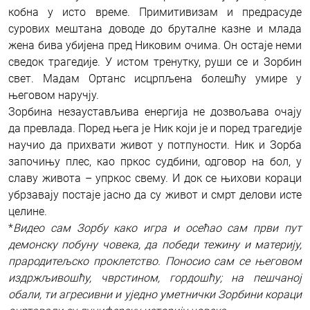
кобна у исто време. Примитивизам и предрасуде
сурових мештана доводе до бруталне казне и млада
жена бива убијена пред Никовим очима. Он остаје неми
сведок трагедије. У истом тренутку, руши се и Зорбин
свет. Мадам Ортанс исцрпљена болешћу умире у
његовом наручју.
Зорбина незаустављива енергија не дозвољава очају
да превлада. Поред њега је Ник који је и поред трагедије
научио да прихвати живот у потпуности. Ник и Зорба
започињу плес, као пркос судбини, одговор на бол, у
славу живота – упркос свему. И док се њихови кораци
убрзавају постаје јасно да су живот и смрт делови исте
целине.
*
Видео сам Зорбу како игра и осећао сам први пут
демонску побуну човека, да победи тежину и материју,
прародитељско проклетство. Поносио сам се његовом
издржљивошћу, чврстином, гордошћу; на пешчаној
обали, ти агресивни и уједно уметнички Зорбини кораци