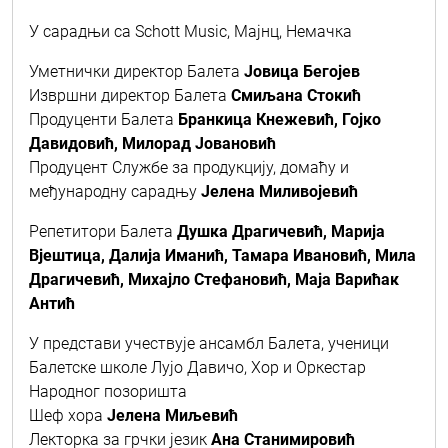
У сарадњи са Schott Music, Maјнц, Немачка
Уметнички директор Балета
Јовица Бегојев
Извршни директор Балета
Смиљана Стокић
Продуценти Балета
Бранкица Кнежевић, Гојко
Давидовић, Милорад Јовановић
Продуцент Службе за продукцију, домаћу и
међународну сарадњу
Јелена Миливојевић
Репетитори Балета
Душка Драгичевић, Марија
Вјештица, Далија Иманић, Тамара Ивановић, Мила
Драгичевић, Михајло Стефановић, Маја Варићак
Антић
У представи учествује ансамбл Балета, ученици
Балетске школе Лујо Давичо, Хор и Оркестар
Народног позоришта
Шеф хора
Јелена Миљевић
Лекторка за грчки језик
Ана Станимировић