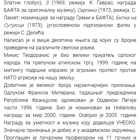
Златни глобус);
З
(1969, режија: К. Гаврас; награда
БАФТА за оригиналну музику);
Серпико
(1973, режија: С.
Ламет; номинације за награду Греми и БАФТА);
Битка на
Сутјесци
(1973), југословенски партизански филм у
режији С. Делића.
Написао је и више десетина књига од којих су бројне
преведене на различите светске језике.
Микис Теодоракис је био велики пријатељ српског
народа. На препуном атинском тргу, 1999. године, на
митингу подршке изразио је огроман протест против
НАТО агресије на нашу земљу.
Добитник је великог броја најзанчајнијих признања.
Одлуком Франсоа Митерана, тадашњег председника
Републике Француске, одликован је Орденом Легије
части 1996. године. Био је номинован за Нобелову
награду за мир 2000. године. Освојио је 2005. године
Награду за уметност и музику коју додељује УНЕСКО.
Значајна признања је добио и у академском окружењу.
Проглашен је почасним професором на 11 грчких и