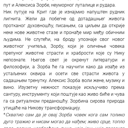
пут и Алексиса Зорбе, неуморног луталице и рудара.
Ник путује на Крит где је изнајмио напуштен рудник
лигнита. Жели да побегне од дотадашњег живота
протканог духовношћу, писањем, са циљем да открије
неке нове животне стазе и пронађе мир међу обичним
људима. Не слутећи, на броду упознаје свог новог
животног учитеља, Зорбу, који је оличење човека
препуног животне страсти и храбрости које су Нику
непознате. Његов свет је окренут литератури и
филозофији, а Зорба ће га научити како да изађе из
устаљених оквира и осети све страсти живота у
садашњем тренутку. Алексис Зорба воли жене, музику и
вино. Изузетну нежност показује искључиво према
сантуру, инструменту који поштује као живо биће и чува
га са ритуалном преданошћу. Зорбина сирова природа
утицаће на Никову трансформацију.
*
Схватио сам да је овај Зорба човек кога сам толико
дуго тражио и нисам могао да нађем; живо срце, топло