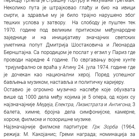
периоду трпела је страшну тортуру и нехумани третман.
Неколико пута је штрајковао глађу и био на ивици
смрти, а здравље му је било трајно нарушено због
тешких услова у затвору. На слободу је пуштен тек
1970. године под великим притиском међународне
заједнице и на иницијативу значајних светских
уметника попут Дмитрија Шостаковича и Леонарда
Бернштајна. Са породицом је послат у егзил у Париз где
проводи наредне 4 године. По свргавању војне хунте
тријумфално се враћа у Атину 24. јула 1974. године где
је дочекан као национални херој. Поред успешног
бављења музиком, наставља и политичку каријеру.
Оставио је огромно музичко наслеђе које обухвата
више од 1000 дела међу којима је 5 опера, од којих су
најзначајније
Медеја
,
Електра
,
Лизистрата
и
Антигона
, 3
балета, химне, бројна дела симфонијске, камерне,
хорске, филмске и позоришне музике.
Најзначајније филмске партитуре:
Грк Зорба
(1964,
режија: М. Какојанис; Греми награда; номинација за