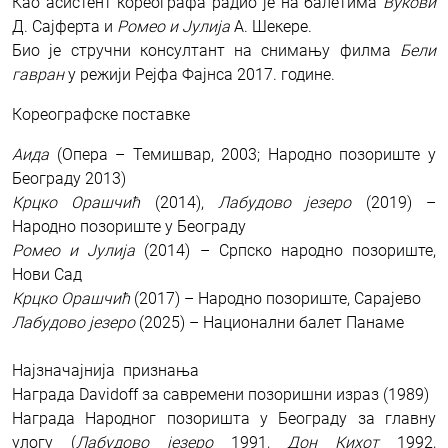
Као асистент кореографа радио је на балетима
Вукови
Д. Сајферта и
Ромео и Јулија
А. Шекере.
Био је стручни консултант на снимању филма
Бели
гавран
у режији Рејфа Фајнса 2017. године.
Кореографске поставке
Аидa
(Опера – Темишвар, 2003; Народно позориште у
Београду 2013)
Крцко Орашчић
(2014),
Лабудово језеро
(2019) –
Народно позориште у Београду
Ромео и Јулија
(2014) – Српско народно позориште,
Нови Сад
Крцко Орашчић
(2017) – Народно позориште, Сарајево
Лабудово језеро
(2025) – Национални балет Панаме
Најзначајнија признања
Награда Davidoff за савремени позоришни израз (1989)
Награда Народног позоришта у Београду за главну
улогу (
Лабудово језеро
1991,
Дон Кихот
1992,