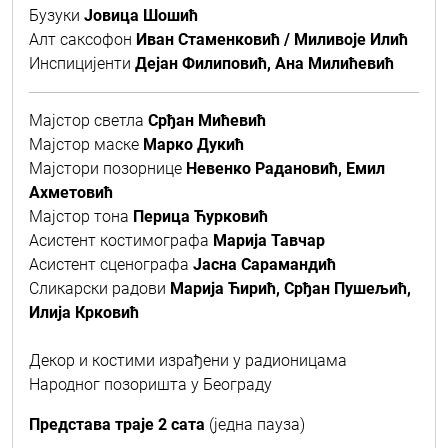
Бузуки
Јовица Шошић
Алт саксофон
Иван Стаменковић / Миливоје Илић
Инспицијенти
Дејан Филиповић, Ана Милићевић
Мајстор светла
Срђан Мићевић
Мајстор маске
Марко Дукић
Мајстори позорнице
Невенко Радановић, Емил
Ахметовић
Мајстор тона
Перица Ћурковић
Асистент костимографа
Марија Тавчар
Асистент сценографа
Јасна Сарамандић
Сликарски радови
Марија Ћирић, Срђан Пушељић,
Илија Крковић
Декор и костими израђени у радионицама
Народног позоришта у Београду
Представа траје 2 сата
(једна пауза)