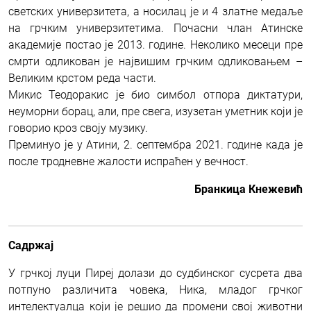
светских универзитета, а носилац је и 4 златне медаље
на грчким универзитетима. Почасни члан Атинске
академије постао је 2013. године. Неколико месеци пре
смрти одликован је највишим грчким одликовањем –
Великим крстом реда части.
Микис Теодоракис је био симбол отпора диктатури,
неуморни борац, али, пре свега, изузетан уметник који је
говорио кроз своју музику.
Преминуо је у Атини, 2. септембра 2021. године када је
после тродневне жалости испраћен у вечност.
Бранкица Кнежевић
Садржај
У грчкој луци Пиреј долази до судбинског сусрета два
потпуно различита човека, Ника, младог грчког
интелектуалца који је решио да промени свој животни