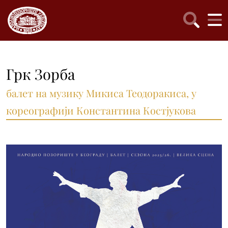
Грк Зорба
балет на музику Микиса Теодоракиса, у
кореографији Константина Костјукова