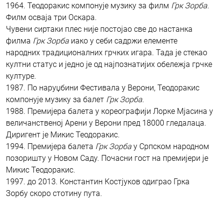
1964. Теодоракис компонује музику за филм
Грк Зорба.
Филм осваја три Оскара.
Чувени сиртаки плес није постојао све до настанка
филма
Грк Зорба
иако у себи садржи елементе
народних традиционалних грчких игара. Тада је стекао
култни статус и једно је од најпознатијих обележја грчке
културе.
1987. По наруџбини Фестивала у Верони, Теодоракис
компонује музику за балет
Грк Зорба
.
1988. Премијера балета у кореографији Лорке Мјасина у
величанственој Арени у Верони пред 18000 гледалаца.
Диригент је Микис Теодоракис.
1994. Премијера балета
Грк Зорба
у Српском народном
позоришту у Новом Саду. Почасни гост на премијери је
Микис Теодоракис.
1997. до 2013. Константин Костјуков одиграо Грка
Зорбу скоро стотину пута.