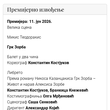
Премијерно извођење
Премијера: 11. јун 2026.
Велика сцена
Микис Теодоракис
Грк Зорба
Балет у два чина
Кореограф
Константин Костјуков
Либрето
Према роману Никоса Казанцакиса Грк Зорба –
Живот и нарав Алексиса Зорбе
Константин Костјуков, Бранкица Кнежевић
Костимографкиња
Олга Мрђеновић
Сценограф
Саша Сенковић
Диригент
Александар Којић