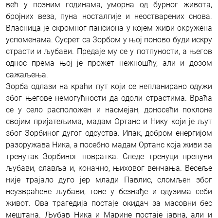
већ у позним годинама, уморна од бурног живота,
бројних веза, пуна носталгије и неостварених снова.
Власница је скромног пансиона у којем живи окружена
успоменама. Сусрет са Зорбом у њој поново буди искру
страсти и љубави. Предаје му се у потпуности, а његов
однос према њој је прожет нежношћу, али и дозом
сажаљења.
Зорба одлази на краћи пут који се непланирано одужи
због његове немогућности да одоли страстима. Враћа
се у село расположен и насмејан, доносећи поклоне
својим пријатељима, мадам Ортанс и Нику који је љут
због Зорбиног дугог одсуства. Ипак, добром енергијом
разоружава Ника, а посебно мадам Ортанс која живи за
тренутак Зорбиног повратка. Следе тренуци препуни
љубави, славља и, коначно, њиховог венчања. Весеље
није трајало дуго јер млади Павлис, сломљен због
неузвраћене љубави, тоне у безнађе и одузима себи
живот. Ова трагедија постаје окидач за масовни бес
мештана. Љубав Ника и Марине постаје јавна, али и