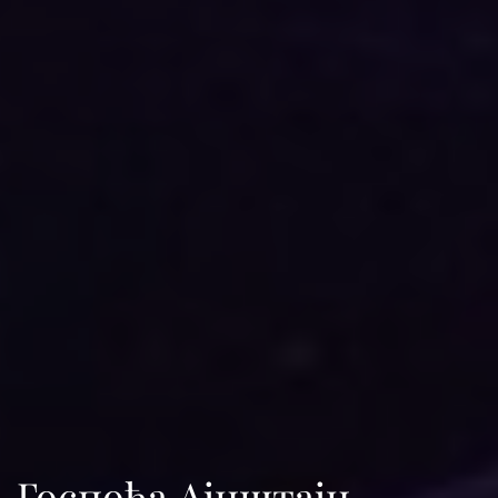
Госпођа Ајнштајн