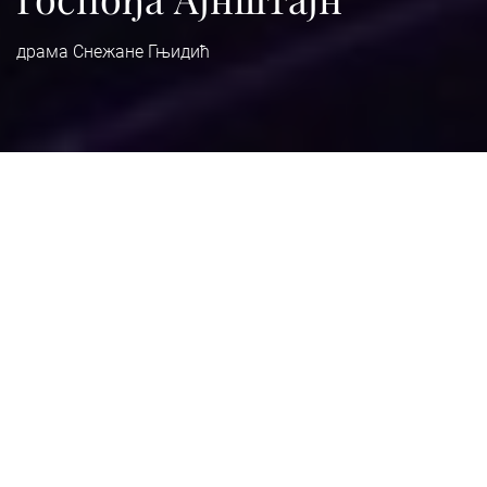
драма Снежане Гњидић