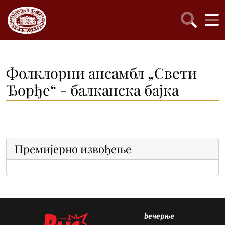
Фолклорни ансамбл „Свети
Ђорђе“ - балканска бајка
Премијерно извођење