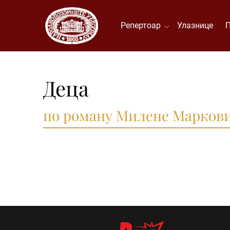
Репертоар
Улазнице
Деца
по роману Милене Марков