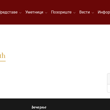
Представе
Уметници
Позориште
Вести
Инфор
ић