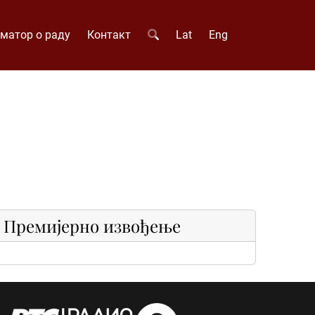
матор о раду
Контакт
Lat
Eng
Премијерно извођење