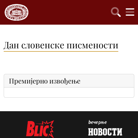
Дан словенске писмености
Премијерно извођење