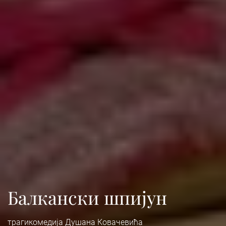
Балкански шпијун
трагикомедија Душана Ковачевића