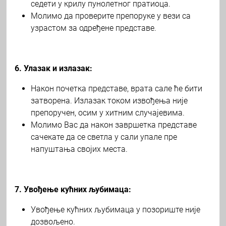
седети у крилу пунолетног пратиоца.
Молимо да проверите препоруке у вези са
узрастом за одређене представе.
6. Улазак и излазак:
Након почетка представе, врата сале ће бити
затворена. Излазак током извођења није
препоручен, осим у хитним случајевима.
Молимо Вас да након завршетка представе
сачекате да се светла у сали упале пре
напуштања својих места.
7. Увођење кућних љубимаца:
Увођење кућних љубимаца у позориште није
дозвољено.