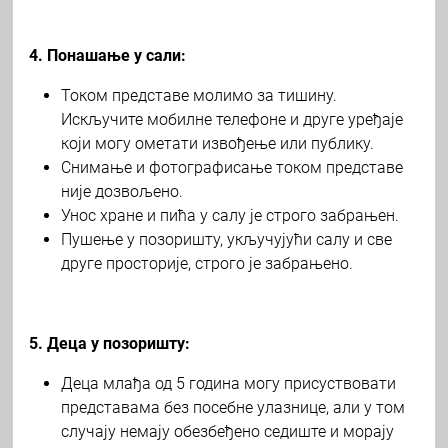
4. Понашање у сали:
Током представе молимо за тишину.
Искључите мобилне телефоне и друге уређаје
који могу ометати извођење или публику.
Снимање и фотографисање током представе
није дозвољено.
Унос хране и пића у салу је строго забрањен.
Пушење у позоришту, укључујући салу и све
друге просторије, строго је забрањено.
5. Деца у позоришту:
Деца млађа од 5 година могу присуствовати
представама без посебне улазнице, али у том
случају немају обезбеђено седиште и морају