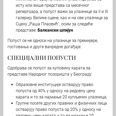
исту или више представа са месечног
репертоара, а попуст важи за улазнице за II и III
галерију Велике сцене, као и на све улазнице за
Сцену „Раша Плаовић“, осим за следеће
представе:
Балкански шпијун
.
Попуст се не односи на улазнице за премијере,
гостовања и друге ванредне догађаје.
СПЕЦИЈАЛНИ ПОПУСТИ
Одобрава се попуст за куповину карата за
представе Народног позоришта у Београду:
Образовне институције остварују право
попуста од 40% у односу на редовну цену
карата и то за најмање 20 купљених улазница;
Групне посете других правних и физичких лица
остварују право попуста од 20% у односу на
редовну цену карата и то за најмање 20