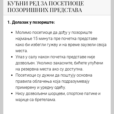
КУЋНИ РЕД ЗА ПОСЕТИОЦЕ
ПОЗОРИШНИХ ПРЕДСТАВА
1. Долазак у позориште:
Молимо посетиоце да дођу у позориште
најмање 15 минута пре почетка представе
како би избегли гужву и на време заузели своја
места.
Улаз у салу након почетка представе није
дозвољен. Уколико закасните, бићете упућени
на резервна места ако су доступна.
Посетиоци су дужни да поштују основна
правила облачења која подразумевају
примерену и уредну одећу.
Нису дозвољени шорцеви, спортске патике и
мајице са бретелама.