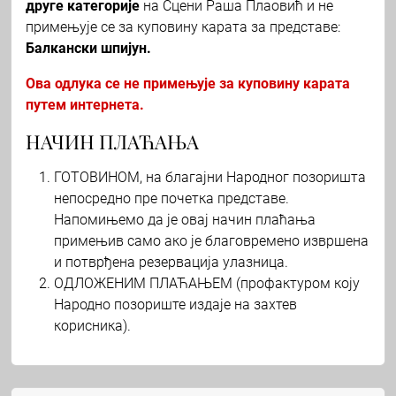
друге категорије
на Сцени Раша Плаовић и не
примењује се за куповину карата за представе:
Балкански шпијун.
Ова одлука се не примењује за куповину карата
путем интернета.
НАЧИН ПЛАЋАЊА
ГОТОВИНОМ, на благајни Народног позоришта
непосредно пре почетка представе.
Напомињемо да је овај начин плаћања
примењив само ако је благовремено извршена
и потврђена резервација улазница.
ОДЛОЖЕНИМ ПЛАЋАЊЕМ (профактуром коју
Народно позориште издаје на захтев
корисника).