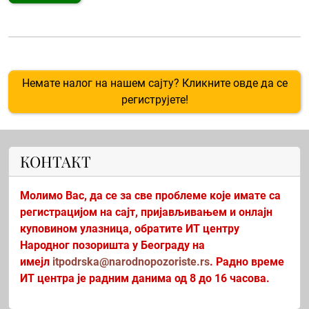
Немате налог на нашем сајту? Кликните овде да се
региструјете!
КОНТАКТ
Молимо Вас, да се за све проблеме које имате са
регистрацијом на сајт, пријављивањем и онлајн
куповином улазница, обратите ИТ центру
Народног позоришта у Београду на
имејл
itpodrska@narodnopozoriste.rs
. Радно време
ИТ центра је радним данима од 8 до 16 часова.