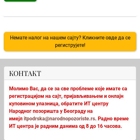
Немате налог на нашем сајту? Кликните овде да се
региструјете!
КОНТАКТ
Молимо Вас, да се за све проблеме које имате са
регистрацијом на сајт, пријављивањем и онлајн
куповином улазница, обратите ИТ центру
Народног позоришта у Београду на
имејл
itpodrska@narodnopozoriste.rs
. Радно време
ИТ центра је радним данима од 8 до 16 часова.