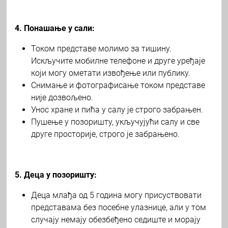
4. Понашање у сали:
Током представе молимо за тишину.
Искључите мобилне телефоне и друге уређаје
који могу ометати извођење или публику.
Снимање и фотографисање током представе
није дозвољено.
Унос хране и пића у салу је строго забрањен.
Пушење у позоришту, укључујући салу и све
друге просторије, строго је забрањено.
5. Деца у позоришту:
Деца млађа од 5 година могу присуствовати
представама без посебне улазнице, али у том
случају немају обезбеђено седиште и морају