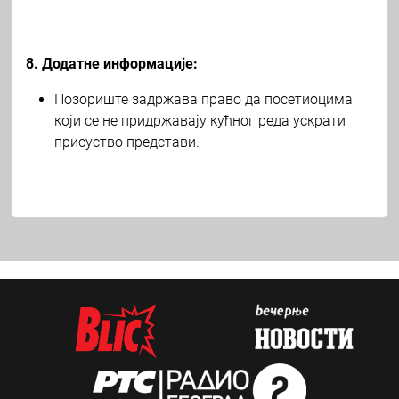
8. Додатне информације:
Позориште задржава право да посетиоцима
који се не придржавају кућног реда ускрати
присуство представи.