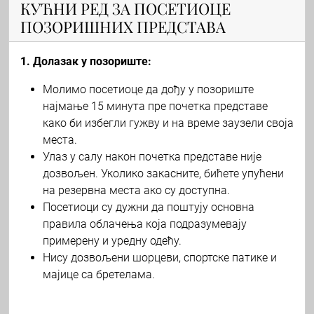
КУЋНИ РЕД ЗА ПОСЕТИОЦЕ
ПОЗОРИШНИХ ПРЕДСТАВА
1. Долазак у позориште:
Молимо посетиоце да дођу у позориште
најмање 15 минута пре почетка представе
како би избегли гужву и на време заузели своја
места.
Улаз у салу након почетка представе није
дозвољен. Уколико закасните, бићете упућени
на резервна места ако су доступна.
Посетиоци су дужни да поштују основна
правила облачења која подразумевају
примерену и уредну одећу.
Нису дозвољени шорцеви, спортске патике и
мајице са бретелама.