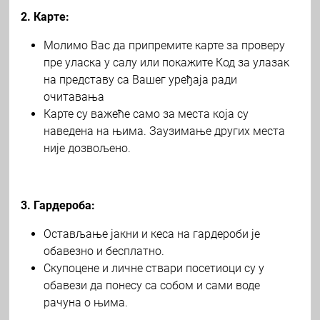
2. Карте:
Молимо Вас да припремите карте за проверу
пре уласка у салу или покажите Код за улазак
на представу са Вашег уређаја ради
очитавања
Карте су важеће само за места која су
наведена на њима. Заузимање других места
није дозвољено.
3. Гардероба:
Остављање јакни и кеса на гардероби је
обавезно и бесплатно.
Скупоцене и личне ствари посетиоци су у
обавези да понесу са собом и сами воде
рачуна о њима.