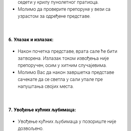
седети у крилу пунолетног пратиоца.
Молимо да проверите препоруке у вези са
узрастом за одређене представе.
6. Улазак и излазак:
Након почетка представе, врата сале ће бити
затворена. Излазак током извођења није
препоручен, осим у хитним случајевима.
Молимо Вас да након завршетка представе
сачекате да се светла у сали упале пре
напуштања својих места.
7. Увођење кућних љубимаца:
Увођење кућних љубимаца у позориште није
дозвољено.