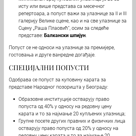
исту или више представа са месечног
репертоара, а попуст важи за улазнице за II и III
галерију Велике сцене, као и на све улазнице за
Сцену „Раша Плаовић“, осим за следеће
представе:
Балкански шпијун
.
Попуст се не односи на улазнице за премијере,
гостовања и друге ванредне догађаје.
СПЕЦИЈАЛНИ ПОПУСТИ
Одобрава се попуст за куповину карата за
представе Народног позоришта у Београду:
Образовне институције остварују право
попуста од 40% у односу на редовну цену
карата и то за најмање 20 купљених улазница;
Групне посете других правних и физичких лица
остварују право попуста од 20% у односу на
редовну цену карата и то за најмање 20