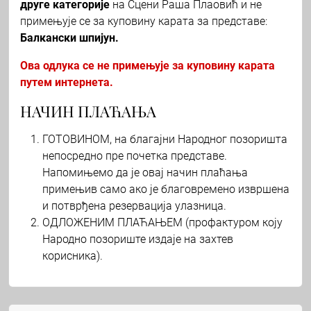
друге категорије
на Сцени Раша Плаовић и не
примењује се за куповину карата за представе:
Балкански шпијун.
Ова одлука се не примењује за куповину карата
путем интернета.
НАЧИН ПЛАЋАЊА
ГОТОВИНОМ, на благајни Народног позоришта
непосредно пре почетка представе.
Напомињемо да је овај начин плаћања
примењив само ако је благовремено извршена
и потврђена резервација улазница.
ОДЛОЖЕНИМ ПЛАЋАЊЕМ (профактуром коју
Народно позориште издаје на захтев
корисника).