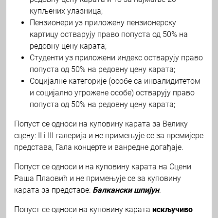
купљених улазница;
Пензионери уз приложену пензионерску
картицу остварују право попуста од 50% на
редовну цену карата;
Студенти уз приложени индекс остварују право
попуста од 50% на редовну цену карата;
Социјалне категорије (особе са инвалидитетом
и социјално угрожене особе) остварују право
попуста од 50% на редовну цену карата;
Попуст се односи на куповину карата за Велику
сцену: II i III галерија и не примењује се за премијере
представа, Гала концерте и ванредне догађаје.
Попуст се односи и на куповину карата на Сцени
Раша Плаовић и не примењује се за куповину
карата за представе:
Балкански шпијун
.
Попуст се односи на куповину карата
искључиво