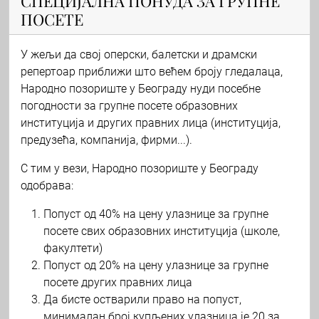
СПЕЦИЈАЛНА ПОНУДА ЗА ГРУПНЕ
ПОСЕТЕ
У жељи да свој оперски, балетски и драмски
репертоар приближи што већем броју гледалаца,
Народно позориште у Београду нуди посебне
погодности за групне посете образовних
институција и других правних лица (институција,
предузећа, компанија, фирми...).
С тим у вези, Народно позориште у Београду
одобрава:
Попуст од 40% на цену улазнице за групне
посете свих образовних институција (школе,
факултети)
Попуст од 20% на цену улазнице за групне
посете других правних лица
Да бисте остварили право на попуст,
минималан број купљених улазница је 20 за