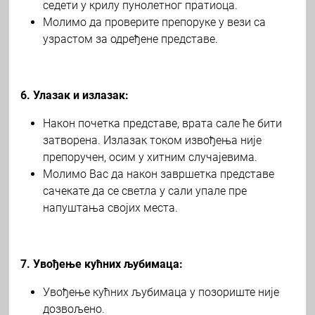
седети у крилу пунолетног пратиоца.
Молимо да проверите препоруке у вези са
узрастом за одређене представе.
6. Улазак и излазак:
Након почетка представе, врата сале ће бити
затворена. Излазак током извођења није
препоручен, осим у хитним случајевима.
Молимо Вас да након завршетка представе
сачекате да се светла у сали упале пре
напуштања својих места.
7. Увођење кућних љубимаца:
Увођење кућних љубимаца у позориште није
дозвољено.