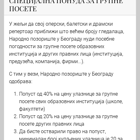
СПЕЦИЈАЛНА ПОНУДА ЗА ГРУПНЕ
ПОСЕТЕ
У жељи да свој оперски, балетски и драмски
репертоар приближи што већем броју гледалаца,
Народно позориште у Београду нуди посебне
погодности за групне посете образовних
институција и других правних лица (институција,
предузећа, компанија, фирми...).
С тим у вези, Народно позориште у Београду
одобрава:
Попуст од 40% на цену улазнице за групне
посете свих образовних институција (школе,
факултети)
Попуст од 20% на цену улазнице за групне
посете других правних лица
Да бисте остварили право на попуст,
минималан број купљених улазница је 20 за