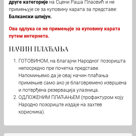
друге категорије
на Сцени Раша Плаовић и не
примењује се за куповину карата за представе:
Балкански шпијун.
Ова одлука се не примењује за куповину карата
путем интернета.
НАЧИН ПЛАЋАЊА
ГОТОВИНОМ, на благајни Народног позоришта
непосредно пре почетка представе.
Напомињемо да је овај начин плаћања
примењив само ако је благовремено извршена
и потврђена резервација улазница.
ОДЛОЖЕНИМ ПЛАЋАЊЕМ (профактуром коју
Народно позориште издаје на захтев
корисника).