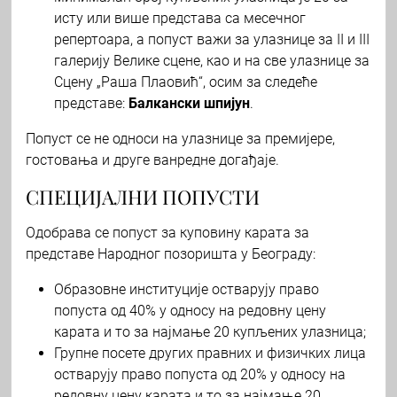
исту или више представа са месечног
репертоара, а попуст важи за улазнице за II и III
галерију Велике сцене, као и на све улазнице за
Сцену „Раша Плаовић“, осим за следеће
представе:
Балкански шпијун
.
Попуст се не односи на улазнице за премијере,
гостовања и друге ванредне догађаје.
СПЕЦИЈАЛНИ ПОПУСТИ
Одобрава се попуст за куповину карата за
представе Народног позоришта у Београду:
Образовне институције остварују право
попуста од 40% у односу на редовну цену
карата и то за најмање 20 купљених улазница;
Групне посете других правних и физичких лица
остварују право попуста од 20% у односу на
редовну цену карата и то за најмање 20