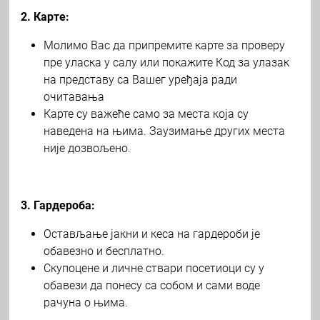
2. Карте:
Молимо Вас да припремите карте за проверу
пре уласка у салу или покажите Код за улазак
на представу са Вашег уређаја ради
очитавања
Карте су важеће само за места која су
наведена на њима. Заузимање других места
није дозвољено.
3. Гардероба:
Остављање јакни и кеса на гардероби је
обавезно и бесплатно.
Скупоцене и личне ствари посетиоци су у
обавези да понесу са собом и сами воде
рачуна о њима.