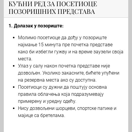
КУЋНИ РЕД ЗА ПОСЕТИОЦЕ
ПОЗОРИШНИХ ПРЕДСТАВА
1. Долазак у позориште:
Молимо посетиоце да дођу у позориште
најмање 15 минута пре почетка представе
како би избегли гужву и на време заузели своја
места.
Улаз у салу након почетка представе није
дозвољен. Уколико закасните, бићете упућени
на резервна места ако су доступна.
Посетиоци су дужни да поштују основна
правила облачења која подразумевају
примерену и уредну одећу.
Нису дозвољени шорцеви, спортске патике и
мајице са бретелама.