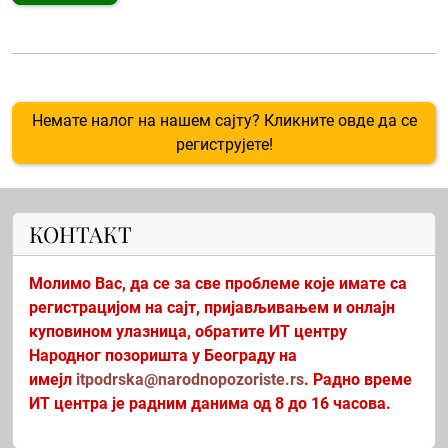
Немате налог на нашем сајту? Кликните овде да се
региструјете!
КОНТАКТ
Молимо Вас, да се за све проблеме које имате са
регистрацијом на сајт, пријављивањем и онлајн
куповином улазница, обратите ИТ центру
Народног позоришта у Београду на
имејл
itpodrska@narodnopozoriste.rs
. Радно време
ИТ центра је радним данима од 8 до 16 часова.