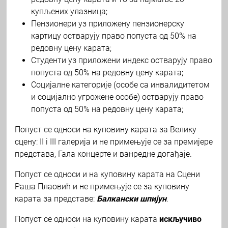
купљених улазница;
Пензионери уз приложену пензионерску
картицу остварују право попуста од 50% на
редовну цену карата;
Студенти уз приложени индекс остварују право
попуста од 50% на редовну цену карата;
Социјалне категорије (особе са инвалидитетом
и социјално угрожене особе) остварују право
попуста од 50% на редовну цену карата;
Попуст се односи на куповину карата за Велику
сцену: II i III галерија и не примењује се за премијере
представа, Гала концерте и ванредне догађаје.
Попуст се односи и на куповину карата на Сцени
Раша Плаовић и не примењује се за куповину
карата за представе:
Балкански шпијун
.
Попуст се односи на куповину карата
искључиво