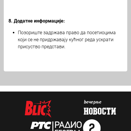
8. Додатне информације:
Позориште задржава право да посетиоцима
који се не придржавају кућног реда ускрати
присуство представи.