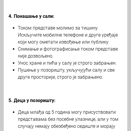
4. Понашање у сали:
Током представе молимо за тишину.
Искључите мобилне телефоне и друге уређаје
који могу ометати извођење или публику.
Снимање и фотографисање током представе
није дозвољено.
Унос хране и пића у салу је строго забрањен.
Пушење у позоришту, укључујући салу и све
друге просторије, строго је забрањено.
5. Деца у позоришту:
Деца млађа од 5 година могу присуствовати
представама без посебне улазнице, али у том
случају немају обезбеђено седиште и морају