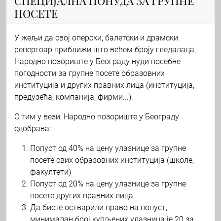
СПЕЦИЈАЛНА ПОНУДА ЗА ГРУПНЕ
ПОСЕТЕ
У жељи да свој оперски, балетски и драмски
репертоар приближи што већем броју гледалаца,
Народно позориште у Београду нуди посебне
погодности за групне посете образовних
институција и других правних лица (институција,
предузећа, компанија, фирми...).
С тим у вези, Народно позориште у Београду
одобрава:
Попуст од 40% на цену улазнице за групне
посете свих образовних институција (школе,
факултети)
Попуст од 20% на цену улазнице за групне
посете других правних лица
Да бисте остварили право на попуст,
минималан број купљених улазница је 20 за