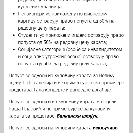
купљених улазница;
Пензионери уз приложену пензионерску
картицу остварују право попуста од 50% на
редовну цену карата;
Студенти уз приложени индекс остварују право
попуста од 50% на редовну цену карата;
Социјалне категорије (особе са инвалидитетом
и социјално угрожене особе) остварују право
попуста од 50% на редовну цену карата;
Попуст се односи на куповину карата за Велику
сцену: II i III галерија и не примењује се за премијере
представа, Гала концерте и ванредне догађаје.
Попуст се односи и на куповину карата на Сцени
Раша Плаовић и не примењује се за куповину
карата за представе:
Балкански шпијун
.
Попуст се односи на куповину карата
искључиво