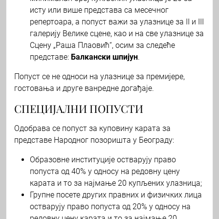
исту или више представа са месечног
репертоара, а попуст важи за улазнице за II и III
галерију Велике сцене, као и на све улазнице за
Сцену „Раша Плаовић“, осим за следеће
представе:
Балкански шпијун
.
Попуст се не односи на улазнице за премијере,
гостовања и друге ванредне догађаје.
СПЕЦИЈАЛНИ ПОПУСТИ
Одобрава се попуст за куповину карата за
представе Народног позоришта у Београду:
Образовне институције остварују право
попуста од 40% у односу на редовну цену
карата и то за најмање 20 купљених улазница;
Групне посете других правних и физичких лица
остварују право попуста од 20% у односу на
редовну цену карата и то за најмање 20