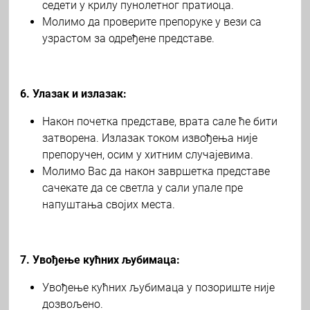
седети у крилу пунолетног пратиоца.
Молимо да проверите препоруке у вези са
узрастом за одређене представе.
6. Улазак и излазак:
Након почетка представе, врата сале ће бити
затворена. Излазак током извођења није
препоручен, осим у хитним случајевима.
Молимо Вас да након завршетка представе
сачекате да се светла у сали упале пре
напуштања својих места.
7. Увођење кућних љубимаца:
Увођење кућних љубимаца у позориште није
дозвољено.