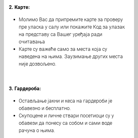
2. Карте:
Молимо Вас да припремите карте за проверу
пре уласка у салу или покажите Код за улазак
на представу са Вашег уређаја ради
очитавања
Карте су важеће само за места која су
наведена на њима. Заузимање других места
није дозвољено.
3. Гардероба:
Остављање јакни и кеса на гардероби је
обавезно и бесплатно.
Скупоцене и личне ствари посетиоци су у
обавези да понесу са собом и сами воде
рачуна о њима.