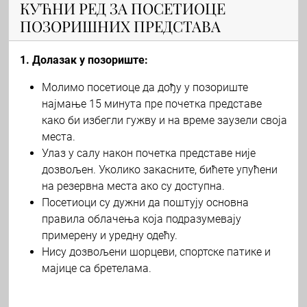
КУЋНИ РЕД ЗА ПОСЕТИОЦЕ
ПОЗОРИШНИХ ПРЕДСТАВА
1. Долазак у позориште:
Молимо посетиоце да дођу у позориште
најмање 15 минута пре почетка представе
како би избегли гужву и на време заузели своја
места.
Улаз у салу након почетка представе није
дозвољен. Уколико закасните, бићете упућени
на резервна места ако су доступна.
Посетиоци су дужни да поштују основна
правила облачења која подразумевају
примерену и уредну одећу.
Нису дозвољени шорцеви, спортске патике и
мајице са бретелама.