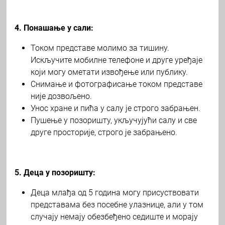
4. Понашање у сали:
Током представе молимо за тишину.
Искључите мобилне телефоне и друге уређаје
који могу ометати извођење или публику.
Снимање и фотографисање током представе
није дозвољено.
Унос хране и пића у салу је строго забрањен.
Пушење у позоришту, укључујући салу и све
друге просторије, строго је забрањено.
5. Деца у позоришту:
Деца млађа од 5 година могу присуствовати
представама без посебне улазнице, али у том
случају немају обезбеђено седиште и морају