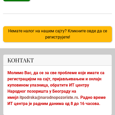
Немате налог на нашем сајту? Кликните овде да се
региструјете!
КОНТАКТ
Молимо Вас, да се за све проблеме које имате са
регистрацијом на сајт, пријављивањем и онлајн
куповином улазница, обратите ИТ центру
Народног позоришта у Београду на
имејл
itpodrska@narodnopozoriste.rs
. Радно време
ИТ центра је радним данима од 8 до 16 часова.