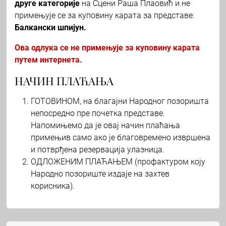
друге категорије
на Сцени Раша Плаовић и не
примењује се за куповину карата за представе:
Балкански шпијун.
Ова одлука се не примењује за куповину карата
путем интернета.
НАЧИН ПЛАЋАЊА
ГОТОВИНОМ, на благајни Народног позоришта
непосредно пре почетка представе.
Напомињемо да је овај начин плаћања
примењив само ако је благовремено извршена
и потврђена резервација улазница.
ОДЛОЖЕНИМ ПЛАЋАЊЕМ (профактуром коју
Народно позориште издаје на захтев
корисника).