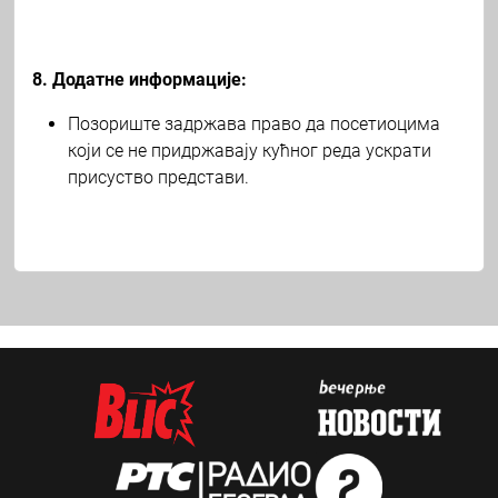
8. Додатне информације:
Позориште задржава право да посетиоцима
који се не придржавају кућног реда ускрати
присуство представи.