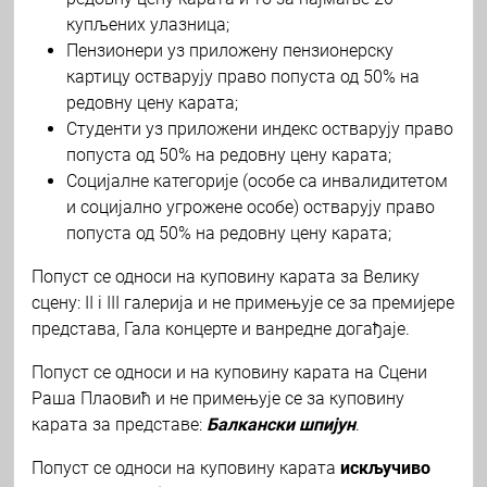
купљених улазница;
Пензионери уз приложену пензионерску
картицу остварују право попуста од 50% на
редовну цену карата;
Студенти уз приложени индекс остварују право
попуста од 50% на редовну цену карата;
Социјалне категорије (особе са инвалидитетом
и социјално угрожене особе) остварују право
попуста од 50% на редовну цену карата;
Попуст се односи на куповину карата за Велику
сцену: II i III галерија и не примењује се за премијере
представа, Гала концерте и ванредне догађаје.
Попуст се односи и на куповину карата на Сцени
Раша Плаовић и не примењује се за куповину
карата за представе:
Балкански шпијун
.
Попуст се односи на куповину карата
искључиво