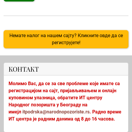
Немате налог на нашем сајту? Кликните овде да се
региструјете!
КОНТАКТ
Молимо Вас, да се за све проблеме које имате са
регистрацијом на сајт, пријављивањем и онлајн
куповином улазница, обратите ИТ центру
Народног позоришта у Београду на
имејл
itpodrska@narodnopozoriste.rs
. Радно време
ИТ центра је радним данима од 8 до 16 часова.