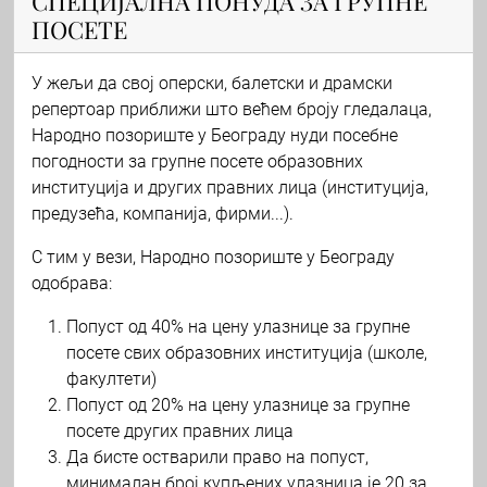
СПЕЦИЈАЛНА ПОНУДА ЗА ГРУПНЕ
ПОСЕТЕ
У жељи да свој оперски, балетски и драмски
репертоар приближи што већем броју гледалаца,
Народно позориште у Београду нуди посебне
погодности за групне посете образовних
институција и других правних лица (институција,
предузећа, компанија, фирми...).
С тим у вези, Народно позориште у Београду
одобрава:
Попуст од 40% на цену улазнице за групне
посете свих образовних институција (школе,
факултети)
Попуст од 20% на цену улазнице за групне
посете других правних лица
Да бисте остварили право на попуст,
минималан број купљених улазница је 20 за