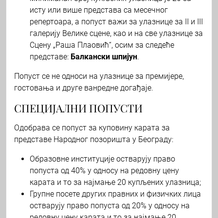
исту или више представа са месечног
репертоара, а попуст важи за улазнице за II и III
галерију Велике сцене, као и на све улазнице за
Сцену „Раша Плаовић“, осим за следеће
представе:
Балкански шпијун
.
Попуст се не односи на улазнице за премијере,
гостовања и друге ванредне догађаје.
СПЕЦИЈАЛНИ ПОПУСТИ
Одобрава се попуст за куповину карата за
представе Народног позоришта у Београду:
Образовне институције остварују право
попуста од 40% у односу на редовну цену
карата и то за најмање 20 купљених улазница;
Групне посете других правних и физичких лица
остварују право попуста од 20% у односу на
редовну цену карата и то за најмање 20