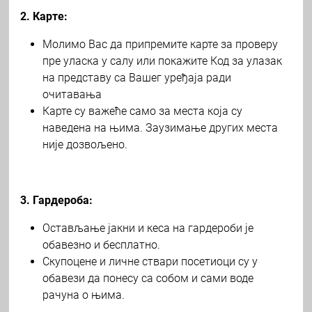
2. Карте:
Молимо Вас да припремите карте за проверу
пре уласка у салу или покажите Код за улазак
на представу са Вашег уређаја ради
очитавања
Карте су важеће само за места која су
наведена на њима. Заузимање других места
није дозвољено.
3. Гардероба:
Остављање јакни и кеса на гардероби је
обавезно и бесплатно.
Скупоцене и личне ствари посетиоци су у
обавези да понесу са собом и сами воде
рачуна о њима.