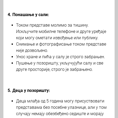
4. Понашање у сали:
Током представе молимо за тишину.
Искључите мобилне телефоне и друге уређаје
који могу ометати извођење или публику.
Снимање и фотографисање током представе
није дозвољено.
Унос хране и пића у салу је строго забрањен.
Пушење у позоришту, укључујући салу и све
друге просторије, строго је забрањено.
5. Деца у позоришту:
Деца млађа од 5 година могу присуствовати
представама без посебне улазнице, али у том
случају немају обезбеђено седиште и морају