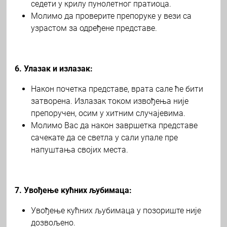
седети у крилу пунолетног пратиоца.
Молимо да проверите препоруке у вези са
узрастом за одређене представе.
6. Улазак и излазак:
Након почетка представе, врата сале ће бити
затворена. Излазак током извођења није
препоручен, осим у хитним случајевима.
Молимо Вас да након завршетка представе
сачекате да се светла у сали упале пре
напуштања својих места.
7. Увођење кућних љубимаца:
Увођење кућних љубимаца у позориште није
дозвољено.