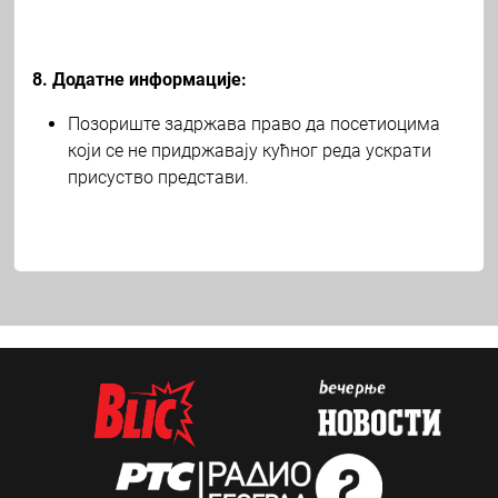
8. Додатне информације:
Позориште задржава право да посетиоцима
који се не придржавају кућног реда ускрати
присуство представи.