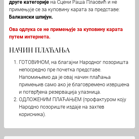
друге категорије
на Сцени Раша Плаовић и не
примењује се за куповину карата за представе:
Балкански шпијун.
Ова одлука се не примењује за куповину карата
путем интернета.
НАЧИН ПЛАЋАЊА
ГОТОВИНОМ, на благајни Народног позоришта
непосредно пре почетка представе.
Напомињемо да је овај начин плаћања
примењив само ако је благовремено извршена
и потврђена резервација улазница.
ОДЛОЖЕНИМ ПЛАЋАЊЕМ (профактуром коју
Народно позориште издаје на захтев
корисника).