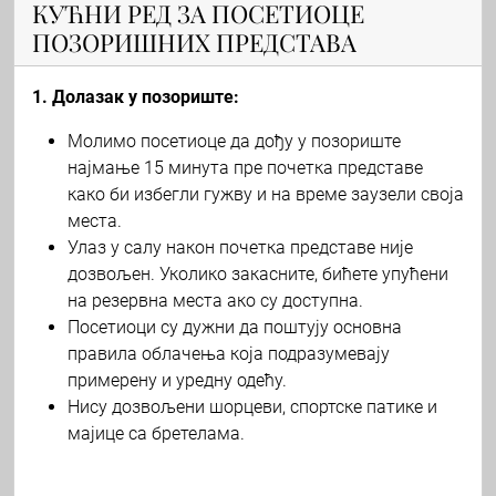
КУЋНИ РЕД ЗА ПОСЕТИОЦЕ
ПОЗОРИШНИХ ПРЕДСТАВА
1. Долазак у позориште:
Молимо посетиоце да дођу у позориште
најмање 15 минута пре почетка представе
како би избегли гужву и на време заузели своја
места.
Улаз у салу након почетка представе није
дозвољен. Уколико закасните, бићете упућени
на резервна места ако су доступна.
Посетиоци су дужни да поштују основна
правила облачења која подразумевају
примерену и уредну одећу.
Нису дозвољени шорцеви, спортске патике и
мајице са бретелама.