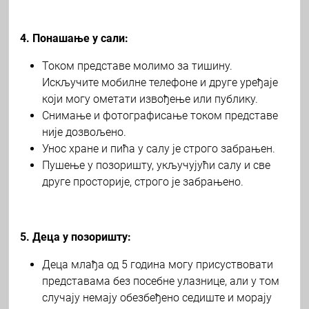
4. Понашање у сали:
Током представе молимо за тишину.
Искључите мобилне телефоне и друге уређаје
који могу ометати извођење или публику.
Снимање и фотографисање током представе
није дозвољено.
Унос хране и пића у салу је строго забрањен.
Пушење у позоришту, укључујући салу и све
друге просторије, строго је забрањено.
5. Деца у позоришту:
Деца млађа од 5 година могу присуствовати
представама без посебне улазнице, али у том
случају немају обезбеђено седиште и морају