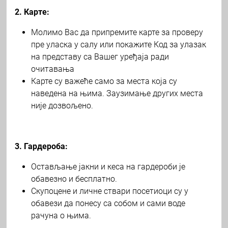
2. Карте:
Молимо Вас да припремите карте за проверу
пре уласка у салу или покажите Код за улазак
на представу са Вашег уређаја ради
очитавања
Карте су важеће само за места која су
наведена на њима. Заузимање других места
није дозвољено.
3. Гардероба:
Остављање јакни и кеса на гардероби је
обавезно и бесплатно.
Скупоцене и личне ствари посетиоци су у
обавези да понесу са собом и сами воде
рачуна о њима.