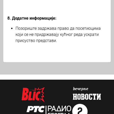
8. Додатне информације:
Позориште задржава право да посетиоцима
који се не придржавају кућног реда ускрати
присуство представи.