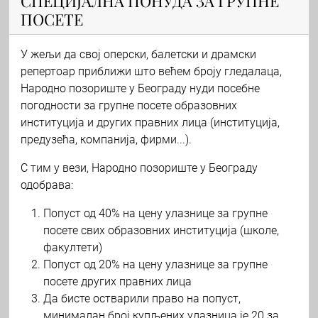
СПЕЦИЈАЛНА ПОНУДА ЗА ГРУПНЕ
ПОСЕТЕ
У жељи да свој оперски, балетски и драмски
репертоар приближи што већем броју гледалаца,
Народно позориште у Београду нуди посебне
погодности за групне посете образовних
институција и других правних лица (институција,
предузећа, компанија, фирми...).
С тим у вези, Народно позориште у Београду
одобрава:
Попуст од 40% на цену улазнице за групне
посете свих образовних институција (школе,
факултети)
Попуст од 20% на цену улазнице за групне
посете других правних лица
Да бисте остварили право на попуст,
минималан број купљених улазница је 20 за