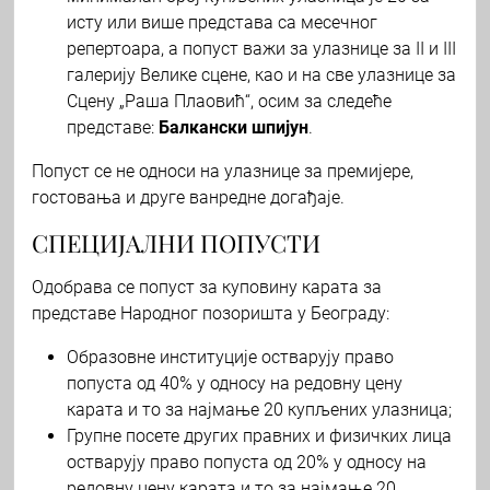
исту или више представа са месечног
репертоара, а попуст важи за улазнице за II и III
галерију Велике сцене, као и на све улазнице за
Сцену „Раша Плаовић“, осим за следеће
представе:
Балкански шпијун
.
Попуст се не односи на улазнице за премијере,
гостовања и друге ванредне догађаје.
СПЕЦИЈАЛНИ ПОПУСТИ
Одобрава се попуст за куповину карата за
представе Народног позоришта у Београду:
Образовне институције остварују право
попуста од 40% у односу на редовну цену
карата и то за најмање 20 купљених улазница;
Групне посете других правних и физичких лица
остварују право попуста од 20% у односу на
редовну цену карата и то за најмање 20