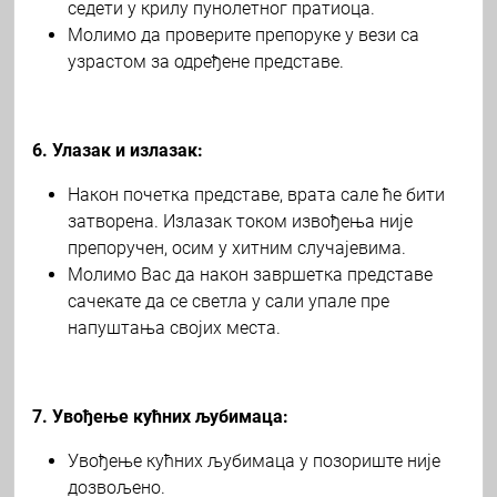
седети у крилу пунолетног пратиоца.
Молимо да проверите препоруке у вези са
узрастом за одређене представе.
6. Улазак и излазак:
Након почетка представе, врата сале ће бити
затворена. Излазак током извођења није
препоручен, осим у хитним случајевима.
Молимо Вас да након завршетка представе
сачекате да се светла у сали упале пре
напуштања својих места.
7. Увођење кућних љубимаца:
Увођење кућних љубимаца у позориште није
дозвољено.