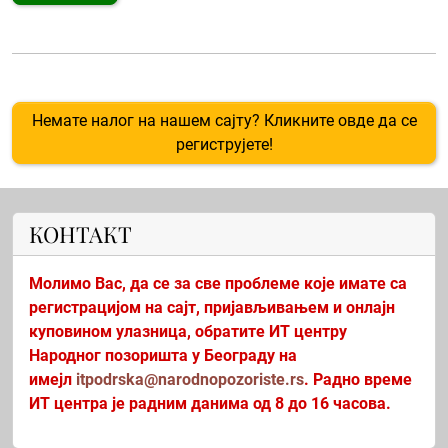
Немате налог на нашем сајту? Кликните овде да се
региструјете!
КОНТАКТ
Молимо Вас, да се за све проблеме које имате са
регистрацијом на сајт, пријављивањем и онлајн
куповином улазница, обратите ИТ центру
Народног позоришта у Београду на
имејл
itpodrska@narodnopozoriste.rs
. Радно време
ИТ центра је радним данима од 8 до 16 часова.