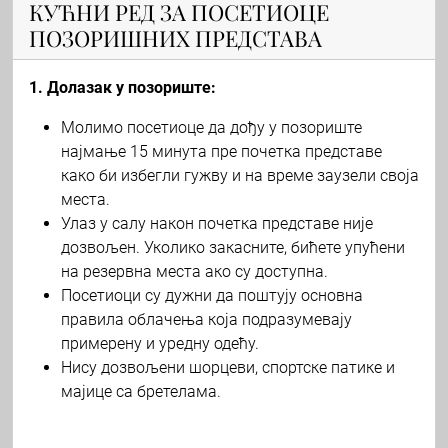
КУЋНИ РЕД ЗА ПОСЕТИОЦЕ
ПОЗОРИШНИХ ПРЕДСТАВА
1. Долазак у позориште:
Молимо посетиоце да дођу у позориште
најмање 15 минута пре почетка представе
како би избегли гужву и на време заузели своја
места.
Улаз у салу након почетка представе није
дозвољен. Уколико закасните, бићете упућени
на резервна места ако су доступна.
Посетиоци су дужни да поштују основна
правила облачења која подразумевају
примерену и уредну одећу.
Нису дозвољени шорцеви, спортске патике и
мајице са бретелама.