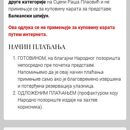
друге категорије
на Сцени Раша Плаовић и не
примењује се за куповину карата за представе:
Балкански шпијун.
Ова одлука се не примењује за куповину карата
путем интернета.
НАЧИН ПЛАЋАЊА
ГОТОВИНОМ, на благајни Народног позоришта
непосредно пре почетка представе.
Напомињемо да је овај начин плаћања
примењив само ако је благовремено извршена
и потврђена резервација улазница.
ОДЛОЖЕНИМ ПЛАЋАЊЕМ (профактуром коју
Народно позориште издаје на захтев
корисника).