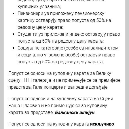
купљених улазница;
Пензионери уз приложену пензионерску
картицу остварују право попуста од 50% на
редовну цену карата;
Студенти уз приложени индекс остварују право
попуста од 50% на редовну цену карата;
Социјалне категорије (особе са инвалидитетом
и социјално угрожене особе) остварују право
попуста од 50% на редовну цену карата;
Попуст се односи на куповину карата за Велику
сцену: II i III галерија и не примењује се за премијере
представа, Гала концерте и ванредне догађаје.
Попуст се односи и на куповину карата на Сцени
Раша Плаовић и не примењује се за куповину
карата за представе:
Балкански шпијун
.
Попуст се односи на куповину карата
искључиво