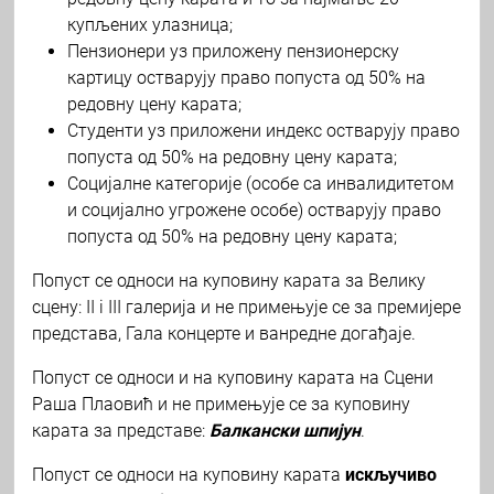
купљених улазница;
Пензионери уз приложену пензионерску
картицу остварују право попуста од 50% на
редовну цену карата;
Студенти уз приложени индекс остварују право
попуста од 50% на редовну цену карата;
Социјалне категорије (особе са инвалидитетом
и социјално угрожене особе) остварују право
попуста од 50% на редовну цену карата;
Попуст се односи на куповину карата за Велику
сцену: II i III галерија и не примењује се за премијере
представа, Гала концерте и ванредне догађаје.
Попуст се односи и на куповину карата на Сцени
Раша Плаовић и не примењује се за куповину
карата за представе:
Балкански шпијун
.
Попуст се односи на куповину карата
искључиво