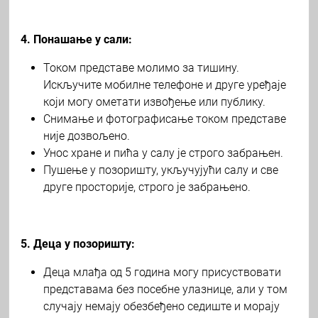
4. Понашање у сали:
Током представе молимо за тишину.
Искључите мобилне телефоне и друге уређаје
који могу ометати извођење или публику.
Снимање и фотографисање током представе
није дозвољено.
Унос хране и пића у салу је строго забрањен.
Пушење у позоришту, укључујући салу и све
друге просторије, строго је забрањено.
5. Деца у позоришту:
Деца млађа од 5 година могу присуствовати
представама без посебне улазнице, али у том
случају немају обезбеђено седиште и морају