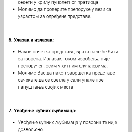
седети у крилу пунолетног пратиоца.
Молимо да проверите препоруке у вези са
узрастом за одређене представе.
6. Улазак и излазак:
Након почетка представе, врата сале ће бити
затворена. Излазак током извођења није
препоручен, осим у хитним случајевима.
Молимо Вас да након завршетка представе
сачекате да се светла у сали упале пре
напуштања својих места.
7. Увођење кућних љубимаца:
Увођење кућних љубимаца у позориште није
дозвољено.