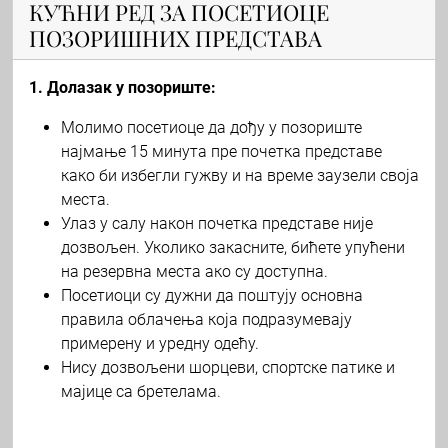
КУЋНИ РЕД ЗА ПОСЕТИОЦЕ
ПОЗОРИШНИХ ПРЕДСТАВА
1. Долазак у позориште:
Молимо посетиоце да дођу у позориште
најмање 15 минута пре почетка представе
како би избегли гужву и на време заузели своја
места.
Улаз у салу након почетка представе није
дозвољен. Уколико закасните, бићете упућени
на резервна места ако су доступна.
Посетиоци су дужни да поштују основна
правила облачења која подразумевају
примерену и уредну одећу.
Нису дозвољени шорцеви, спортске патике и
мајице са бретелама.