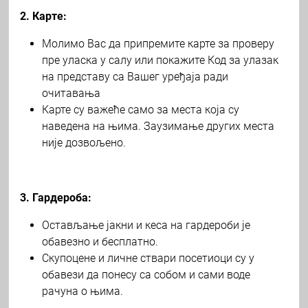
2. Карте:
Молимо Вас да припремите карте за проверу
пре уласка у салу или покажите Код за улазак
на представу са Вашег уређаја ради
очитавања
Карте су важеће само за места која су
наведена на њима. Заузимање других места
није дозвољено.
3. Гардероба:
Остављање јакни и кеса на гардероби је
обавезно и бесплатно.
Скупоцене и личне ствари посетиоци су у
обавези да понесу са собом и сами воде
рачуна о њима.