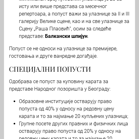
исту или више представа са месечног
репертоара, а попуст важи за улазнице за II и III
галерију Велике сцене, као и на све улазнице за
Сцену „Раша Плаовић“, осим за следеће
представе:
Балкански шпијун
.
Попуст се не односи на улазнице за премијере,
гостовања и друге ванредне догађаје.
СПЕЦИЈАЛНИ ПОПУСТИ
Одобрава се попуст за куповину карата за
представе Народног позоришта у Београду:
Образовне институције остварују право
попуста од 40% у односу на редовну цену
карата и то за најмање 20 купљених улазница;
Групне посете других правних и физичких лица
остварују право попуста од 20% у односу на
редовну цену карата и то за најмање 20