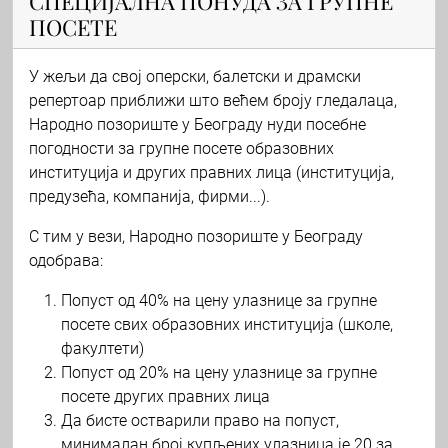
СПЕЦИЈАЛНА ПОНУДА ЗА ГРУПНЕ
ПОСЕТЕ
У жељи да свој оперски, балетски и драмски
репертоар приближи што већем броју гледалаца,
Народно позориште у Београду нуди посебне
погодности за групне посете образовних
институција и других правних лица (институција,
предузећа, компанија, фирми...).
С тим у вези, Народно позориште у Београду
одобрава:
Попуст од 40% на цену улазнице за групне
посете свих образовних институција (школе,
факултети)
Попуст од 20% на цену улазнице за групне
посете других правних лица
Да бисте остварили право на попуст,
минималан број купљених улазница је 20 за