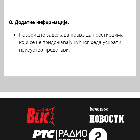
8. Додатне информације:
Позориште задржава право да посетиоцима
који се не придржавају кућног реда ускрати
присуство представи.