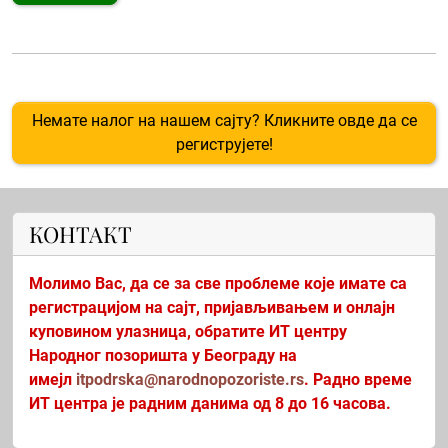
Немате налог на нашем сајту? Кликните овде да се
региструјете!
КОНТАКТ
Молимо Вас, да се за све проблеме које имате са
регистрацијом на сајт, пријављивањем и онлајн
куповином улазница, обратите ИТ центру
Народног позоришта у Београду на
имејл
itpodrska@narodnopozoriste.rs
. Радно време
ИТ центра је радним данима од 8 до 16 часова.