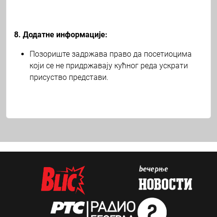
8. Додатне информације:
Позориште задржава право да посетиоцима
који се не придржавају кућног реда ускрати
присуство представи.