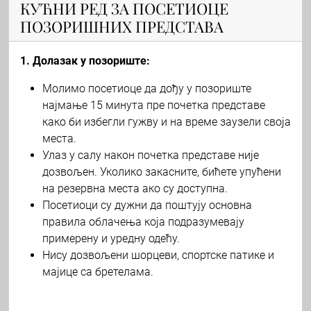
КУЋНИ РЕД ЗА ПОСЕТИОЦЕ
ПОЗОРИШНИХ ПРЕДСТАВА
1. Долазак у позориште:
Молимо посетиоце да дођу у позориште
најмање 15 минута пре почетка представе
како би избегли гужву и на време заузели своја
места.
Улаз у салу након почетка представе није
дозвољен. Уколико закасните, бићете упућени
на резервна места ако су доступна.
Посетиоци су дужни да поштују основна
правила облачења која подразумевају
примерену и уредну одећу.
Нису дозвољени шорцеви, спортске патике и
мајице са бретелама.