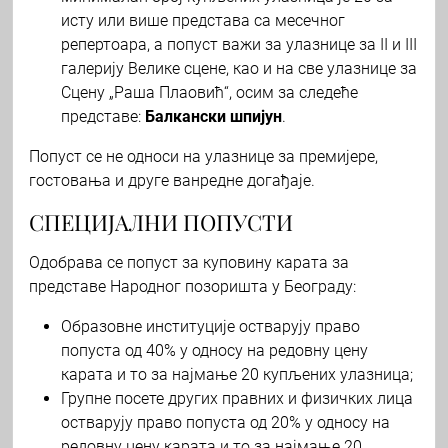
исту или више представа са месечног
репертоара, а попуст важи за улазнице за II и III
галерију Велике сцене, као и на све улазнице за
Сцену „Раша Плаовић“, осим за следеће
представе:
Балкански шпијун
.
Попуст се не односи на улазнице за премијере,
гостовања и друге ванредне догађаје.
СПЕЦИЈАЛНИ ПОПУСТИ
Одобрава се попуст за куповину карата за
представе Народног позоришта у Београду:
Образовне институције остварују право
попуста од 40% у односу на редовну цену
карата и то за најмање 20 купљених улазница;
Групне посете других правних и физичких лица
остварују право попуста од 20% у односу на
редовну цену карата и то за најмање 20