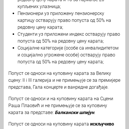
купљених улазница;
Пензионери уз приложену пензионерску
картицу остварују право попуста од 50% на
редовну цену карата;
Студенти уз приложени индекс остварују право
попуста од 50% на редовну цену карата;
Социјалне категорије (особе са инвалидитетом
и социјално угрожене особе) остварују право
попуста од 50% на редовну цену карата;
Попуст се односи на куповину карата за Велику
сцену: II i III галерија и не примењује се за премијере
представа, Гала концерте и ванредне догађаје.
Попуст се односи и на куповину карата на Сцени
Раша Плаовић и не примењује се за куповину
карата за представе:
Балкански шпијун
.
Попуст се односи на куповину карата
искључиво