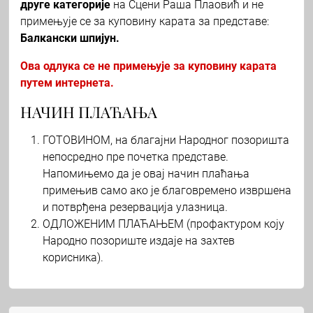
друге категорије
на Сцени Раша Плаовић и не
примењује се за куповину карата за представе:
Балкански шпијун.
Ова одлука се не примењује за куповину карата
путем интернета.
НАЧИН ПЛАЋАЊА
ГОТОВИНОМ, на благајни Народног позоришта
непосредно пре почетка представе.
Напомињемо да је овај начин плаћања
примењив само ако је благовремено извршена
и потврђена резервација улазница.
ОДЛОЖЕНИМ ПЛАЋАЊЕМ (профактуром коју
Народно позориште издаје на захтев
корисника).