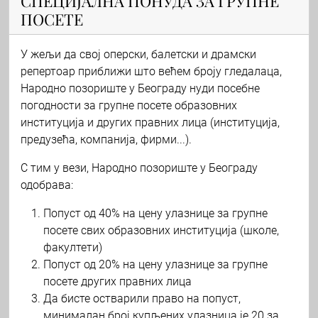
СПЕЦИЈАЛНА ПОНУДА ЗА ГРУПНЕ
ПОСЕТЕ
У жељи да свој оперски, балетски и драмски
репертоар приближи што већем броју гледалаца,
Народно позориште у Београду нуди посебне
погодности за групне посете образовних
институција и других правних лица (институција,
предузећа, компанија, фирми...).
С тим у вези, Народно позориште у Београду
одобрава:
Попуст од 40% на цену улазнице за групне
посете свих образовних институција (школе,
факултети)
Попуст од 20% на цену улазнице за групне
посете других правних лица
Да бисте остварили право на попуст,
минималан број купљених улазница је 20 за