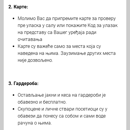
2. Карте:
Молимо Вас да припремите карте за проверу
пре уласка у салу или покажите Код за улазак
на представу са Вашег уређаја ради
очитавања
Карте су важеће само за места која су
наведена на њима. Заузимање других места
није дозвољено.
3. Гардероба:
Остављање јакни и кеса на гардероби је
обавезно и бесплатно.
Скупоцене и личне ствари посетиоци су у
обавези да понесу са собом и сами воде
рачуна о њима.