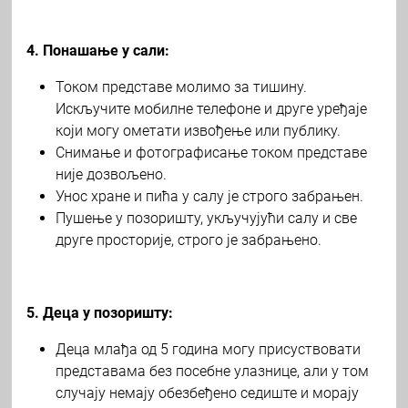
4. Понашање у сали:
Током представе молимо за тишину.
Искључите мобилне телефоне и друге уређаје
који могу ометати извођење или публику.
Снимање и фотографисање током представе
није дозвољено.
Унос хране и пића у салу је строго забрањен.
Пушење у позоришту, укључујући салу и све
друге просторије, строго је забрањено.
5. Деца у позоришту:
Деца млађа од 5 година могу присуствовати
представама без посебне улазнице, али у том
случају немају обезбеђено седиште и морају