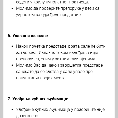
седети у крилу пунолетног пратиоца.
Молимо да проверите препоруке у вези са
узрастом за одређене представе.
6. Улазак и излазак:
Након почетка представе, врата сале ће бити
затворена. Излазак током извођења није
препоручен, осим у хитним случајевима.
Молимо Вас да након завршетка представе
сачекате да се светла у сали упале пре
напуштања својих места.
7. Увођење кућних љубимаца:
Увођење кућних љубимаца у позориште није
дозвољено.