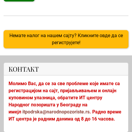
Немате налог на нашем сајту? Кликните овде да се
региструјете!
КОНТАКТ
Молимо Вас, да се за све проблеме које имате са
регистрацијом на сајт, пријављивањем и онлајн
куповином улазница, обратите ИТ центру
Народног позоришта у Београду на
имејл
itpodrska@narodnopozoriste.rs
. Радно време
ИТ центра је радним данима од 8 до 16 часова.